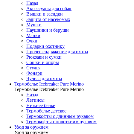
Назад
Аксессуары для собак
Вышки и засидки
Защита от насекомых
Мушки
Наушники и беруши
Манки
Очки
Подарки охотнику
Прочее снаряжение для охоты
Рюкзаки и сумки
Сошки и опоры
Стулья
Фонари
Чучела для охоты
Термобелье Icebreaker Pure Merino
Термобелье Icebreaker Pure Merino
Назад
Легинсы
Нижнее белье
Термобелье детское
Термокофты с длинным рукавом
Термокофты с короткиим рукавом
Уход за оружием
Уход за оружием