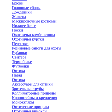
Брюки
Головные уборы
Дождевики
Жилеты
Маскировочные костюмы
Нижнее белье
Носки
Охотничьи комбинезоны
Охотничьи куртки
Перчатки
Резиновые сапоги для охоты
Рубашки
Свитера
Термобелье
Футболки
Оптика
Назад
Оптика
Аксессуары для оптики
Зрительные трубы
Коллиматорные прицелы
Кронштейны и крепления
Монокуляры
Оптические прицелы
Охотничьи бинокли