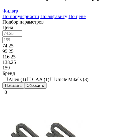
Фильтр
По популярности
По алфавиту
По цене
Подбор параметров
Цена
74.25
95.25
116.25
138.25
159
Бренд
Allen (
1
)
CAA (
1
)
Uncle Mike`s (
3
)
0