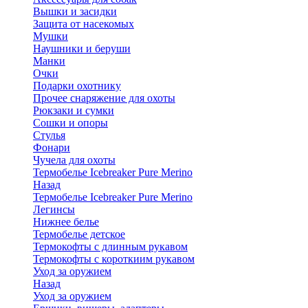
Вышки и засидки
Защита от насекомых
Мушки
Наушники и беруши
Манки
Очки
Подарки охотнику
Прочее снаряжение для охоты
Рюкзаки и сумки
Сошки и опоры
Стулья
Фонари
Чучела для охоты
Термобелье Icebreaker Pure Merino
Назад
Термобелье Icebreaker Pure Merino
Легинсы
Нижнее белье
Термобелье детское
Термокофты с длинным рукавом
Термокофты с короткиим рукавом
Уход за оружием
Назад
Уход за оружием