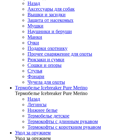
Назад
Аксессуары для собак
Вышки и засидки
Защита от насекомых
Мушки
Наушники и беруши
Манки
Очки
Подарки охотнику
Прочее снаряжение для охоты
Рюкзаки и сумки
Сошки и опоры
Стулья
Фонари
Чучела для охоты
Термобелье Icebreaker Pure Merino
Термобелье Icebreaker Pure Merino
Назад
Легинсы
Нижнее белье
Термобелье детское
Термокофты с длинным рукавом
Термокофты с короткиим рукавом
Уход за оружием
Уход за оружием