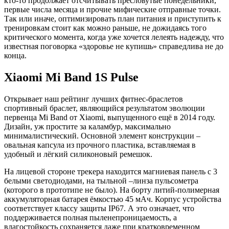
кто-то продолжает отсчитывать пресловутые понедельники,
первые числа месяца и прочие мифические отправные точки.
Так или иначе, оптимизировать план питания и приступить к
тренировкам стоит как можно раньше, не дожидаясь того
критического момента, когда уже хочется лелеять надежду, что
известная поговорка «здоровье не купишь» справедлива не до
конца.
Xiaomi Mi Band 1S Pulse
Открывает наш рейтинг лучших фитнес-браслетов
спортивный браслет, являющийся результатом эволюции
первенца Mi Band от Xiaomi, выпущенного ещё в 2014 году.
Дизайн, уж простите за каламбур, максимально
минималистический. Основной элемент конструкции –
овальная капсула из прочного пластика, вставляемая в
удобный и лёгкий силиконовый ремешок.
На лицевой стороне трекера находится магниевая панель с 3
белыми светодиодами, на тыльной –линза пульсометра
(которого в прототипе не было). На борту литий-полимерная
аккумуляторная батарея ёмкостью 45 мАч. Корпус устройства
соответствует классу защиты IP67. А это означает, что
поддерживается полная пыленепроницаемость, а
влагостойкость сохраняется даже при кратковременном