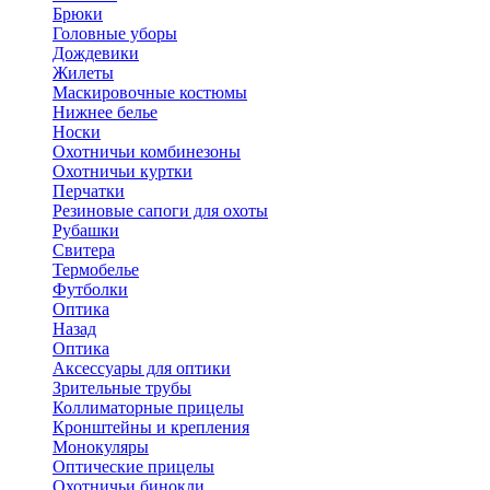
Брюки
Головные уборы
Дождевики
Жилеты
Маскировочные костюмы
Нижнее белье
Носки
Охотничьи комбинезоны
Охотничьи куртки
Перчатки
Резиновые сапоги для охоты
Рубашки
Свитера
Термобелье
Футболки
Оптика
Назад
Оптика
Аксессуары для оптики
Зрительные трубы
Коллиматорные прицелы
Кронштейны и крепления
Монокуляры
Оптические прицелы
Охотничьи бинокли