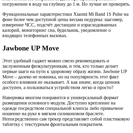
погружении в воду на глубину до 1 м. Но лучше не проверять.
Функциональные характеристики Xiaomi Mi Band 1S Pulse на
фоне более чем доступной цены весьма недурны: шагомер,
измерение ЧСС, подсчёт дистанции и израсходованных
калорий, мониторинг сна, будильник, уведомление о
входящих телефонных вызовах.
Jawbone UP Move
Этот удобный гаджет можно смело рекомендовать и
заслуженным физкультурникам, и тем, кто только делает
первые шаги на пути к здоровому образу жизни. Jawbone UP
Move – далеко не новинка, но на популярность этот факт
особого влияния не оказывает. А как иначе, когда ценник
доступен, а пользоваться устройством легко и просто?
Наверняка многим понравится и универсальный формат
размещения основного модуля. Доступно крепление на
одежде посредством специальной клипсы либо привычное
ношение на руке в мягком силиконовом браслете.
Непосредственно сам трекер представляет собой пластиковую
таблетку с текстурным фронтальным покрытием.