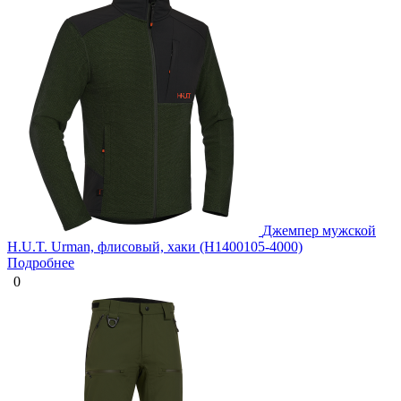
Джемпер мужской
H.U.T. Urman, флисовый, хаки (H1400105-4000)
Подробнее
0