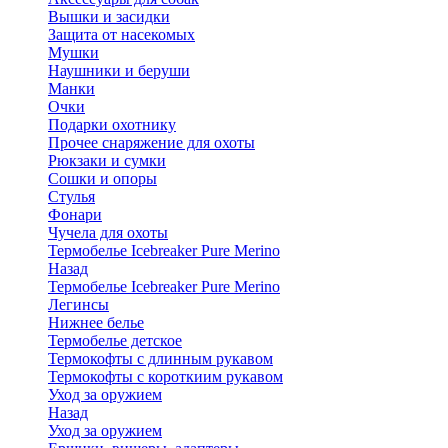
Вышки и засидки
Защита от насекомых
Мушки
Наушники и беруши
Манки
Очки
Подарки охотнику
Прочее снаряжение для охоты
Рюкзаки и сумки
Сошки и опоры
Стулья
Фонари
Чучела для охоты
Термобелье Icebreaker Pure Merino
Назад
Термобелье Icebreaker Pure Merino
Легинсы
Нижнее белье
Термобелье детское
Термокофты с длинным рукавом
Термокофты с короткиим рукавом
Уход за оружием
Назад
Уход за оружием