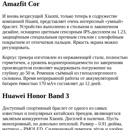
Amazfit Cor
И вновь вездесущий Xiaomi, только теперь в содружестве
компанией Huami, представляет очень интересный «умный»
браслет. Устройство выполнено в стильном и лаконичном
дизайне, оснащено цветным сенсорным IPS-дисплеем на 1.23,
защищённым специальным прочным стеклом с олеофобным
покрытием от отпечатков пальцев. Яркость экрана можно
регулировать.
Корпус трекера изготовлен из нержавеющей стали, полностью
герметичен, а уровень водонепроницаемости по заверениям
производителя позволяет выдерживать погружение на
глубину до 50 м. Ремешок съёмный из гипоаллергенного
силикона. Время непрерывной работы от аккумуляторной
батареи ёмкостью 170 мАч составляет до 12 дней.
Huawei Honor Band 3
Доступный спортивный браслет от одного из самых
известных и популярных китайских брендов, являющегося
заклятым конкурентом Xiaomi. Дисплей в наличии. Пусть
монохромный, но довольно неплохой. Размер – 0.91 дюйма,
матрица – PMOLED. Силиконовый ремешок лёгок и удобен,