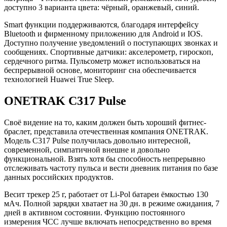
доступно 3 варианта цвета: чёрный, оранжевый, синий.
Smart функции поддерживаются, благодаря интерфейсу
Bluetooth и фирменному приложению для Android и IOS.
Доступно получение уведомлений о поступающих звонках и
сообщениях. Спортивные датчики: акселерометр, гироскоп,
сердечного ритма. Пульсометр может использоваться на
беспрерывной основе, мониторинг сна обеспечивается
технологией Huawei True Sleep.
ONETRAK C317 Pulse
Своё видение на то, каким должен быть хороший фитнес-
браслет, представила отечественная компания ONETRAK.
Модель C317 Pulse получилась довольно интересной,
современной, симпатичной внешне и довольно
функциональной. Взять хотя бы способность непрерывно
отслеживать частоту пульса и вести дневник питания по базе
данных российских продуктов.
Весит трекер 25 г, работает от Li-Pol батареи ёмкостью 130
мАч. Полной зарядки хватает на 30 дн. в режиме ожидания, 7
дней в активном состоянии. Функцию постоянного
измерения ЧСС лучше включать непосредственно во время