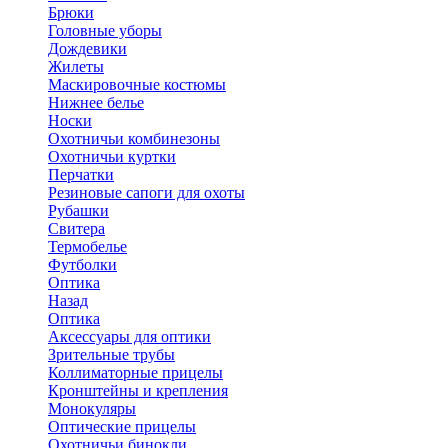
Брюки
Головные уборы
Дождевики
Жилеты
Маскировочные костюмы
Нижнее белье
Носки
Охотничьи комбинезоны
Охотничьи куртки
Перчатки
Резиновые сапоги для охоты
Рубашки
Свитера
Термобелье
Футболки
Оптика
Назад
Оптика
Аксессуары для оптики
Зрительные трубы
Коллиматорные прицелы
Кронштейны и крепления
Монокуляры
Оптические прицелы
Охотничьи бинокли