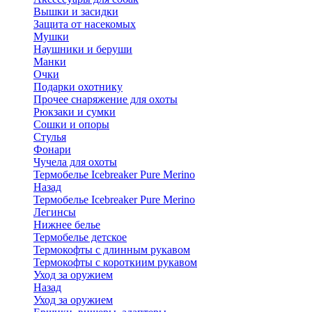
Вышки и засидки
Защита от насекомых
Мушки
Наушники и беруши
Манки
Очки
Подарки охотнику
Прочее снаряжение для охоты
Рюкзаки и сумки
Сошки и опоры
Стулья
Фонари
Чучела для охоты
Термобелье Icebreaker Pure Merino
Назад
Термобелье Icebreaker Pure Merino
Легинсы
Нижнее белье
Термобелье детское
Термокофты с длинным рукавом
Термокофты с короткиим рукавом
Уход за оружием
Назад
Уход за оружием