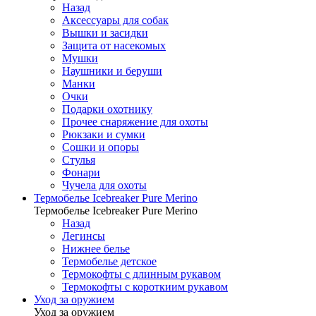
Назад
Аксессуары для собак
Вышки и засидки
Защита от насекомых
Мушки
Наушники и беруши
Манки
Очки
Подарки охотнику
Прочее снаряжение для охоты
Рюкзаки и сумки
Сошки и опоры
Стулья
Фонари
Чучела для охоты
Термобелье Icebreaker Pure Merino
Термобелье Icebreaker Pure Merino
Назад
Легинсы
Нижнее белье
Термобелье детское
Термокофты с длинным рукавом
Термокофты с короткиим рукавом
Уход за оружием
Уход за оружием