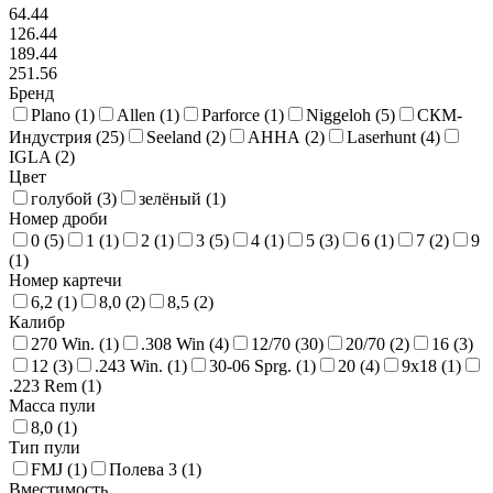
64.44
126.44
189.44
251.56
Бренд
Plano (
1
)
Allen (
1
)
Parforce (
1
)
Niggeloh (
5
)
СКМ-
Индустрия (
25
)
Seeland (
2
)
АННА (
2
)
Laserhunt (
4
)
IGLA (
2
)
Цвет
голубой (
3
)
зелёный (
1
)
Номер дроби
0 (
5
)
1 (
1
)
2 (
1
)
3 (
5
)
4 (
1
)
5 (
3
)
6 (
1
)
7 (
2
)
9
(
1
)
Номер картечи
6,2 (
1
)
8,0 (
2
)
8,5 (
2
)
Калибр
270 Win. (
1
)
.308 Win (
4
)
12/70 (
30
)
20/70 (
2
)
16 (
3
)
12 (
3
)
.243 Win. (
1
)
30-06 Sprg. (
1
)
20 (
4
)
9х18 (
1
)
.223 Rem (
1
)
Масса пули
8,0 (
1
)
Тип пули
FMJ (
1
)
Полева 3 (
1
)
Вместимость