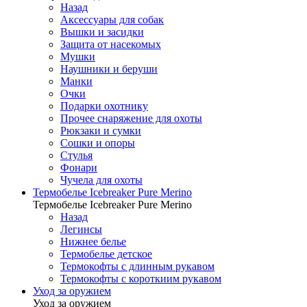
Назад
Аксессуары для собак
Вышки и засидки
Защита от насекомых
Мушки
Наушники и беруши
Манки
Очки
Подарки охотнику
Прочее снаряжение для охоты
Рюкзаки и сумки
Сошки и опоры
Стулья
Фонари
Чучела для охоты
Термобелье Icebreaker Pure Merino
Термобелье Icebreaker Pure Merino
Назад
Легинсы
Нижнее белье
Термобелье детское
Термокофты с длинным рукавом
Термокофты с короткиим рукавом
Уход за оружием
Уход за оружием