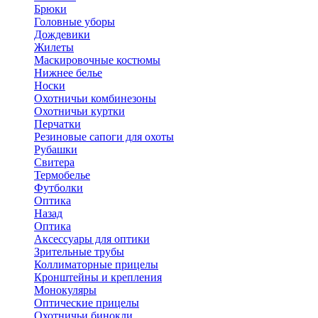
Брюки
Головные уборы
Дождевики
Жилеты
Маскировочные костюмы
Нижнее белье
Носки
Охотничьи комбинезоны
Охотничьи куртки
Перчатки
Резиновые сапоги для охоты
Рубашки
Свитера
Термобелье
Футболки
Оптика
Назад
Оптика
Аксессуары для оптики
Зрительные трубы
Коллиматорные прицелы
Кронштейны и крепления
Монокуляры
Оптические прицелы
Охотничьи бинокли