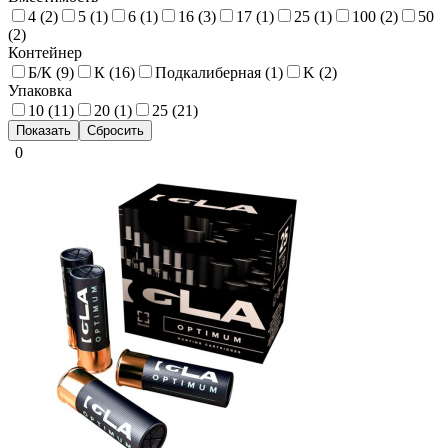
4 (
2
)
5 (
1
)
6 (
1
)
16 (
3
)
17 (
1
)
25 (
1
)
100 (
2
)
50
(
2
)
Контейнер
Б/К (
9
)
К (
16
)
Подкалиберная (
1
)
K (
2
)
Упаковка
10 (
11
)
20 (
1
)
25 (
21
)
0