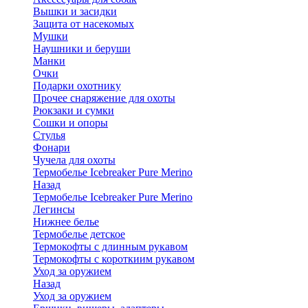
Вышки и засидки
Защита от насекомых
Мушки
Наушники и беруши
Манки
Очки
Подарки охотнику
Прочее снаряжение для охоты
Рюкзаки и сумки
Сошки и опоры
Стулья
Фонари
Чучела для охоты
Термобелье Icebreaker Pure Merino
Назад
Термобелье Icebreaker Pure Merino
Легинсы
Нижнее белье
Термобелье детское
Термокофты с длинным рукавом
Термокофты с короткиим рукавом
Уход за оружием
Назад
Уход за оружием