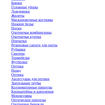
Брюки
Головные уборы
Дождевики
Жилеты
Маскировочные костюмы
Нижнее белье
Носки
Охотничьи комбинезоны
Охотничьи куртки
Перчатки
Резиновые сапоги для охоты
Рубашки
Свитера
Термобелье
Футболки
Оптика
Назад
Оптика
Аксессуары для оптики
Зрительные трубы
Коллиматорные прицелы
Кронштейны и крепления
Монокуляры
Оптические прицелы
Охотничьи бинокли