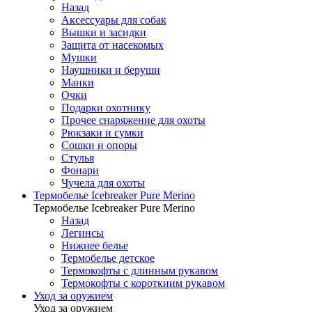
Назад
Аксессуары для собак
Вышки и засидки
Защита от насекомых
Мушки
Наушники и беруши
Манки
Очки
Подарки охотнику
Прочее снаряжение для охоты
Рюкзаки и сумки
Сошки и опоры
Стулья
Фонари
Чучела для охоты
Термобелье Icebreaker Pure Merino
Термобелье Icebreaker Pure Merino
Назад
Легинсы
Нижнее белье
Термобелье детское
Термокофты с длинным рукавом
Термокофты с короткиим рукавом
Уход за оружием
Уход за оружием