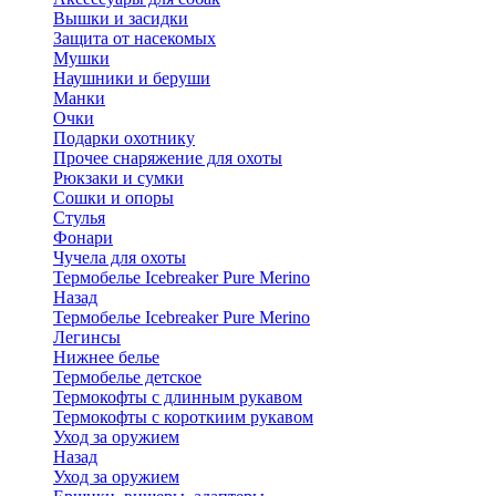
Вышки и засидки
Защита от насекомых
Мушки
Наушники и беруши
Манки
Очки
Подарки охотнику
Прочее снаряжение для охоты
Рюкзаки и сумки
Сошки и опоры
Стулья
Фонари
Чучела для охоты
Термобелье Icebreaker Pure Merino
Назад
Термобелье Icebreaker Pure Merino
Легинсы
Нижнее белье
Термобелье детское
Термокофты с длинным рукавом
Термокофты с короткиим рукавом
Уход за оружием
Назад
Уход за оружием