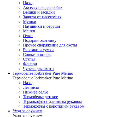
Назад
Аксессуары для собак
Вышки и засидки
Защита от насекомых
Мушки
Наушники и беруши
Манки
Очки
Подарки охотнику
Прочее снаряжение для охоты
Рюкзаки и сумки
Сошки и опоры
Стулья
Фонари
Чучела для охоты
Термобелье Icebreaker Pure Merino
Термобелье Icebreaker Pure Merino
Назад
Легинсы
Нижнее белье
Термобелье детское
Термокофты с длинным рукавом
Термокофты с короткиим рукавом
Уход за оружием
Уход за оружием