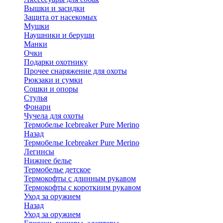
Вышки и засидки
Защита от насекомых
Мушки
Наушники и беруши
Манки
Очки
Подарки охотнику
Прочее снаряжение для охоты
Рюкзаки и сумки
Сошки и опоры
Стулья
Фонари
Чучела для охоты
Термобелье Icebreaker Pure Merino
Назад
Термобелье Icebreaker Pure Merino
Легинсы
Нижнее белье
Термобелье детское
Термокофты с длинным рукавом
Термокофты с короткиим рукавом
Уход за оружием
Назад
Уход за оружием