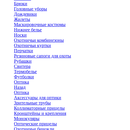
Брюки
Головные уборы
Дождевики
Жилеты
Маскировочные костюмы
Нижнее белье
Носки
Охотничьи комбинезоны
Охотничьи куртки
Перчатки
Резиновые сапоги для охоты
Рубашки
Свитера
Термобелье
Футболки
Оптика
Назад
Оптика
Аксессуары для оптики
Зрительные трубы
Коллиматорные прицелы
Кронштейны и крепления
Монокуляры
Оптические прицелы
Охотничьи бинокли