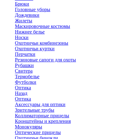
Брюки
Головные уборы
Дождевики
Жилеты
Маскировочные костюмы
Нижнее белье
Носки
Охотничьи комбинезоны
Охотничьи куртки
Перчатки
Резиновые сапоги для охоты
Рубашки
Свитера
Термобелье
Футболки
Оптика
Назад
Оптика
Аксессуары для оптики
Зрительные трубы
Коллиматорные прицелы
Кронштейны и крепления
Монокуляры
Оптические прицелы
Охотничьи бинокли