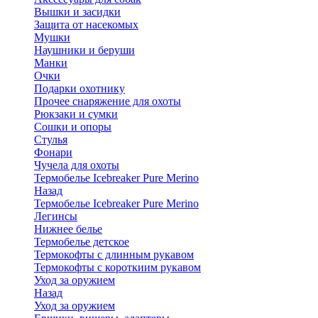
Вышки и засидки
Защита от насекомых
Мушки
Наушники и беруши
Манки
Очки
Подарки охотнику
Прочее снаряжение для охоты
Рюкзаки и сумки
Сошки и опоры
Стулья
Фонари
Чучела для охоты
Термобелье Icebreaker Pure Merino
Назад
Термобелье Icebreaker Pure Merino
Легинсы
Нижнее белье
Термобелье детское
Термокофты с длинным рукавом
Термокофты с короткиим рукавом
Уход за оружием
Назад
Уход за оружием