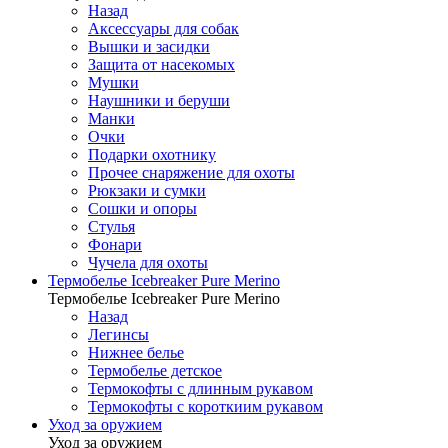
Назад
Аксессуары для собак
Вышки и засидки
Защита от насекомых
Мушки
Наушники и беруши
Манки
Очки
Подарки охотнику
Прочее снаряжение для охоты
Рюкзаки и сумки
Сошки и опоры
Стулья
Фонари
Чучела для охоты
Термобелье Icebreaker Pure Merino
Термобелье Icebreaker Pure Merino
Назад
Легинсы
Нижнее белье
Термобелье детское
Термокофты с длинным рукавом
Термокофты с короткиим рукавом
Уход за оружием
Уход за оружием