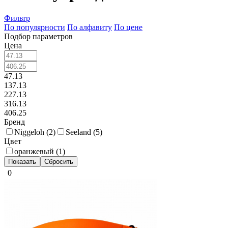
Фильтр
По популярности
По алфавиту
По цене
Подбор параметров
Цена
47.13
137.13
227.13
316.13
406.25
Бренд
Niggeloh (
2
)
Seeland (
5
)
Цвет
оранжевый (
1
)
0