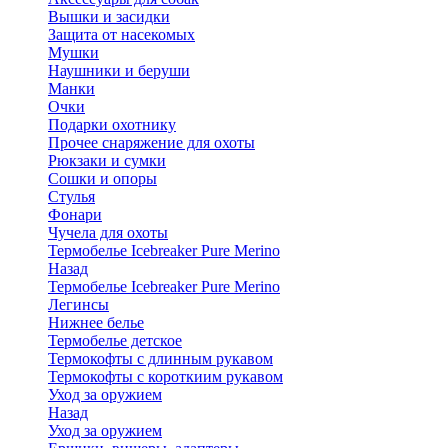
Вышки и засидки
Защита от насекомых
Мушки
Наушники и беруши
Манки
Очки
Подарки охотнику
Прочее снаряжение для охоты
Рюкзаки и сумки
Сошки и опоры
Стулья
Фонари
Чучела для охоты
Термобелье Icebreaker Pure Merino
Назад
Термобелье Icebreaker Pure Merino
Легинсы
Нижнее белье
Термобелье детское
Термокофты с длинным рукавом
Термокофты с короткиим рукавом
Уход за оружием
Назад
Уход за оружием