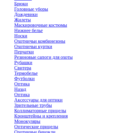
Брюки
Головные уборы
Дождевики
Жилеты
Маскировочные костюмы
Нижнее белье
Носки
Охотничьи комбинезоны
Охотничьи куртки
Перчатки
Резиновые сапоги для охоты
Рубашки
Свитера
Термобелье
Футболки
Оптика
Назад
Оптика
Аксессуары для оптики
Зрительные трубы
Коллиматорные прицелы
Кронштейны и крепления
Монокуляры
Оптические прицелы
Охотничьи бинокли