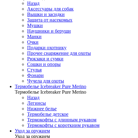
Назад
Аксессуары для собак
Вышки и засидки
Защита от насекомых
Мушки
Наушники и беруши
Манки
Очки
Подарки охотнику
Прочее снаряжение для охоты
Рюкзаки и сумки
Сошки и опоры
Стулья
Фонари
Чучела для охоты
Термобелье Icebreaker Pure Merino
Термобелье Icebreaker Pure Merino
Назад
Легинсы
Нижнее белье
Термобелье детское
Термокофты с длинным рукавом
Термокофты с короткиим рукавом
Уход за оружием
Уход за оружием