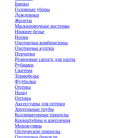
Брюки
Головные уборы
Дождевики
Жилеты
Маскировочные костюмы
Нижнее белье
Носки
Охотничьи комбинезоны
Охотничьи куртки
Перчатки
Резиновые сапоги для охоты
Рубашки
Свитера
Термобелье
Футболки
Оптика
Назад
Оптика
Аксессуары для оптики
Зрительные трубы
Коллиматорные прицелы
Кронштейны и крепления
Монокуляры
Оптические прицелы
Охотничьи бинокли