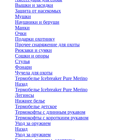
Вышки и засидки
Защита от насекомых
Мушки
Наушники и беруши
Манки
Очки
Подарки охотнику
Прочее снаряжение для охоты
Рюкзаки и сумки
Сошки и опоры
Стулья
Фонари
Чучела для охоты
Термобелье Icebreaker Pure Merino
Назад
Термобелье Icebreaker Pure Merino
Легинсы
Нижнее белье
Термобелье детское
Термокофты с длинным рукавом
Термокофты с короткиим рукавом
Уход за оружием
Назад
Уход за оружием