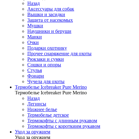
Назад
Аксессуары для собак
Вышки и засидки
Защита от насекомых
Мушки
Наушники и беруши
Манки
Очки
Подарки охотнику
Прочее снаряжение для охоты
Рюкзаки и сумки
Сошки и опоры
Стулья
Фонари
Чучела для охоты
Термобелье Icebreaker Pure Merino
Термобелье Icebreaker Pure Merino
Назад
Легинсы
Нижнее белье
Термобелье детское
Термокофты с длинным рукавом
Термокофты с короткиим рукавом
Уход за оружием
Уход за оружием