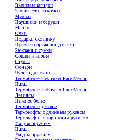
Вышки и засидки
Защита от насекомых
Мушки
Наушники и беруши
Манки
Очки
Подарки охотнику
Прочее снаряжение для охоты
Рюкзаки и сумки
Сошки и опоры
Стулья
Фонари
Чучела для охоты
Термобелье Icebreaker Pure Merino
Назад
Термобелье Icebreaker Pure Merino
Легинсы
Нижнее белье
Термобелье детское
Термокофты с длинным рукавом
Термокофты с короткиим рукавом
Уход за оружием
Назад
Уход за оружием