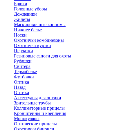
Брюки
Головные уборы
Дождевики
Жилеты
Маскировочные костюмы
Нижнее белье
Носки
Охотничьи комбинезоны
Охотничьи куртки
Перчатки
Резиновые сапоги для охоты
Рубашки
Свитера
Термобелье
Футболки
Оптика
Назад
Оптика
Аксессуары для оптики
Зрительные трубы
Коллиматорные прицелы
Кронштейны и крепления
Монокуляры
Оптические прицелы
Охотничьи бинокли