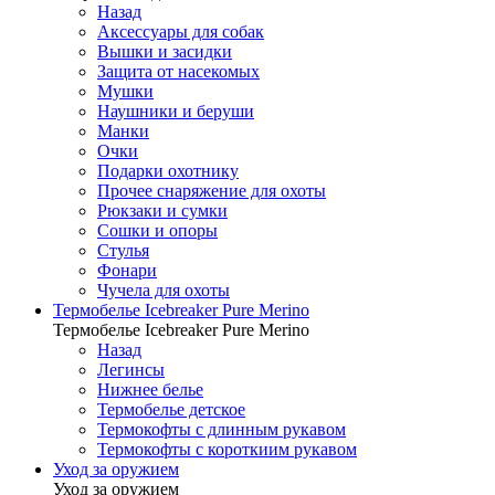
Назад
Аксессуары для собак
Вышки и засидки
Защита от насекомых
Мушки
Наушники и беруши
Манки
Очки
Подарки охотнику
Прочее снаряжение для охоты
Рюкзаки и сумки
Сошки и опоры
Стулья
Фонари
Чучела для охоты
Термобелье Icebreaker Pure Merino
Термобелье Icebreaker Pure Merino
Назад
Легинсы
Нижнее белье
Термобелье детское
Термокофты с длинным рукавом
Термокофты с короткиим рукавом
Уход за оружием
Уход за оружием