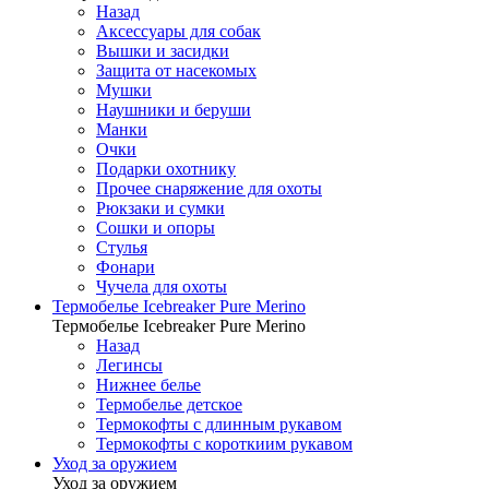
Назад
Аксессуары для собак
Вышки и засидки
Защита от насекомых
Мушки
Наушники и беруши
Манки
Очки
Подарки охотнику
Прочее снаряжение для охоты
Рюкзаки и сумки
Сошки и опоры
Стулья
Фонари
Чучела для охоты
Термобелье Icebreaker Pure Merino
Термобелье Icebreaker Pure Merino
Назад
Легинсы
Нижнее белье
Термобелье детское
Термокофты с длинным рукавом
Термокофты с короткиим рукавом
Уход за оружием
Уход за оружием