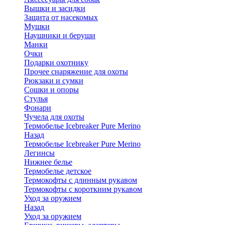
Вышки и засидки
Защита от насекомых
Мушки
Наушники и беруши
Манки
Очки
Подарки охотнику
Прочее снаряжение для охоты
Рюкзаки и сумки
Сошки и опоры
Стулья
Фонари
Чучела для охоты
Термобелье Icebreaker Pure Merino
Назад
Термобелье Icebreaker Pure Merino
Легинсы
Нижнее белье
Термобелье детское
Термокофты с длинным рукавом
Термокофты с короткиим рукавом
Уход за оружием
Назад
Уход за оружием