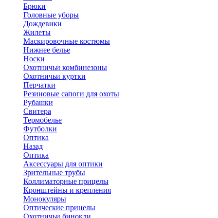
Брюки
Головные уборы
Дождевики
Жилеты
Маскировочные костюмы
Нижнее белье
Носки
Охотничьи комбинезоны
Охотничьи куртки
Перчатки
Резиновые сапоги для охоты
Рубашки
Свитера
Термобелье
Футболки
Оптика
Назад
Оптика
Аксессуары для оптики
Зрительные трубы
Коллиматорные прицелы
Кронштейны и крепления
Монокуляры
Оптические прицелы
Охотничьи бинокли