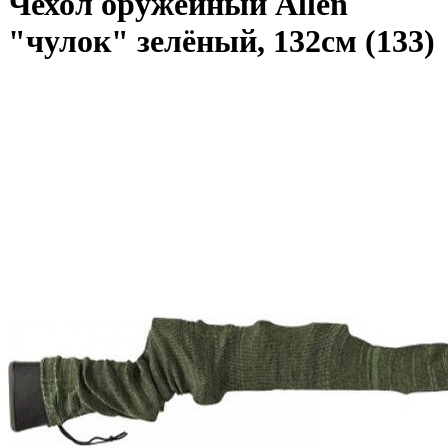
Чехол оружейный Allen
"чулок" зелёный, 132см (133)