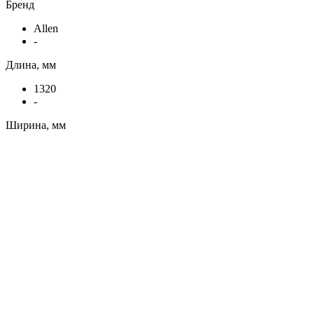
Бренд
Allen
-
Длина, мм
1320
-
Ширина, мм
90
-
В корзину
Купить в один клик
Подарок при покупке
Дарим подарок при покупке данного товара
Выбрать подарок
Чехол оружейный Allen "чулок" зелёный, 132см (133) с
доставкой в города Минск, Брест, Гродно, Гомель, Могилев,
Витебск. Отправляем по всей РБ через Белпочта, Европочта,
Автолайт и за пределы при помощи СДЭК.