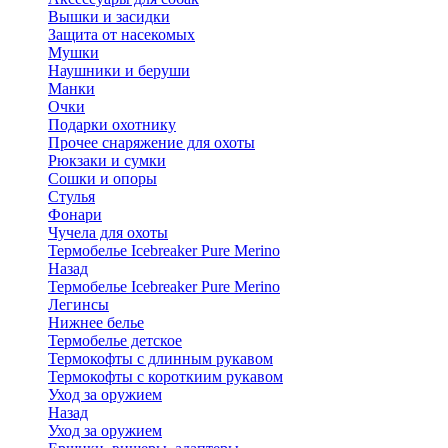
Вышки и засидки
Защита от насекомых
Мушки
Наушники и беруши
Манки
Очки
Подарки охотнику
Прочее снаряжение для охоты
Рюкзаки и сумки
Сошки и опоры
Стулья
Фонари
Чучела для охоты
Термобелье Icebreaker Pure Merino
Назад
Термобелье Icebreaker Pure Merino
Легинсы
Нижнее белье
Термобелье детское
Термокофты с длинным рукавом
Термокофты с короткиим рукавом
Уход за оружием
Назад
Уход за оружием