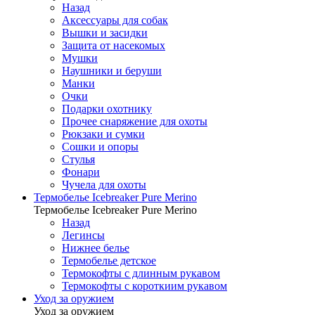
Назад
Аксессуары для собак
Вышки и засидки
Защита от насекомых
Мушки
Наушники и беруши
Манки
Очки
Подарки охотнику
Прочее снаряжение для охоты
Рюкзаки и сумки
Сошки и опоры
Стулья
Фонари
Чучела для охоты
Термобелье Icebreaker Pure Merino
Термобелье Icebreaker Pure Merino
Назад
Легинсы
Нижнее белье
Термобелье детское
Термокофты с длинным рукавом
Термокофты с короткиим рукавом
Уход за оружием
Уход за оружием