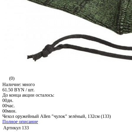
(0)
Наличие: много
61.50 BYN
/ шт.
До конца акции осталось:
00
дн.
00
час.
00
мин.
Чехол оружейный Allen "чулок" зелёный, 132см (133)
Полное описание
Артикул
133