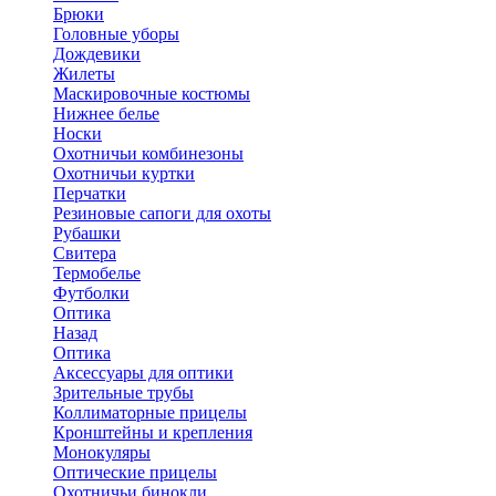
Брюки
Головные уборы
Дождевики
Жилеты
Маскировочные костюмы
Нижнее белье
Носки
Охотничьи комбинезоны
Охотничьи куртки
Перчатки
Резиновые сапоги для охоты
Рубашки
Свитера
Термобелье
Футболки
Оптика
Назад
Оптика
Аксессуары для оптики
Зрительные трубы
Коллиматорные прицелы
Кронштейны и крепления
Монокуляры
Оптические прицелы
Охотничьи бинокли