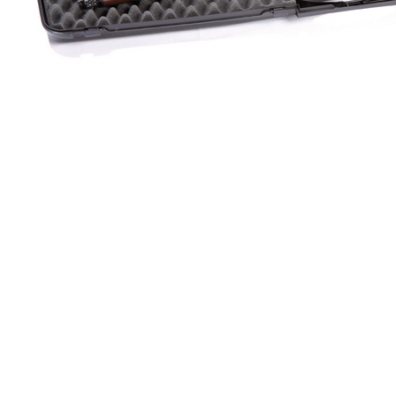
(0)
Кейс Negrini пластиковый для карабина, 95х25х7 см
(1607SEC)
Полное описание
Артикул
1607SEC
Подписаться
Подарок при покупке
Дарим подарок при покупке данного товара
Выбрать подарок