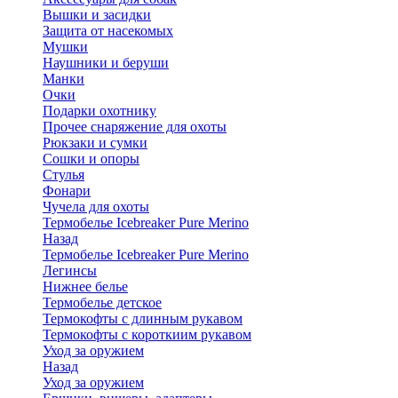
Вышки и засидки
Защита от насекомых
Мушки
Наушники и беруши
Манки
Очки
Подарки охотнику
Прочее снаряжение для охоты
Рюкзаки и сумки
Сошки и опоры
Стулья
Фонари
Чучела для охоты
Термобелье Icebreaker Pure Merino
Назад
Термобелье Icebreaker Pure Merino
Легинсы
Нижнее белье
Термобелье детское
Термокофты с длинным рукавом
Термокофты с короткиим рукавом
Уход за оружием
Назад
Уход за оружием