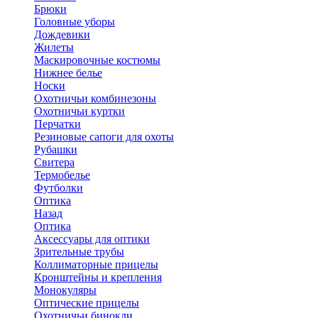
Брюки
Головные уборы
Дождевики
Жилеты
Маскировочные костюмы
Нижнее белье
Носки
Охотничьи комбинезоны
Охотничьи куртки
Перчатки
Резиновые сапоги для охоты
Рубашки
Свитера
Термобелье
Футболки
Оптика
Назад
Оптика
Аксессуары для оптики
Зрительные трубы
Коллиматорные прицелы
Кронштейны и крепления
Монокуляры
Оптические прицелы
Охотничьи бинокли