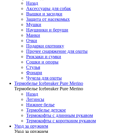
Назад
Аксессуары для собак
Вышки и засидки
Защита от насекомых
Мушки
Наушники и беруши
Манки
Очки
Подарки охотнику
Прочее снаряжение для охоты
Рюкзаки и сумки
Сошки и опоры
Стулья
Фонари
Чучела для охоты
Термобелье Icebreaker Pure Merino
Термобелье Icebreaker Pure Merino
Назад
Легинсы
Нижнее белье
Термобелье детское
Термокофты с длинным рукавом
Термокофты с короткиим рукавом
Уход за оружием
Уход за оружием