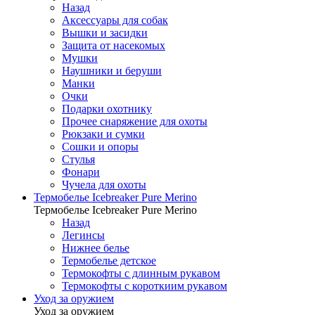
Назад
Аксессуары для собак
Вышки и засидки
Защита от насекомых
Мушки
Наушники и беруши
Манки
Очки
Подарки охотнику
Прочее снаряжение для охоты
Рюкзаки и сумки
Сошки и опоры
Стулья
Фонари
Чучела для охоты
Термобелье Icebreaker Pure Merino
Термобелье Icebreaker Pure Merino
Назад
Легинсы
Нижнее белье
Термобелье детское
Термокофты с длинным рукавом
Термокофты с короткиим рукавом
Уход за оружием
Уход за оружием