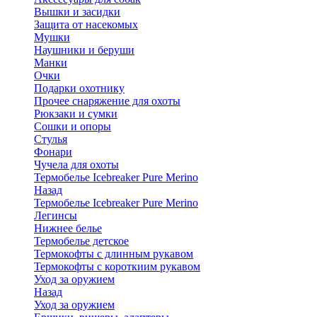
Вышки и засидки
Защита от насекомых
Мушки
Наушники и беруши
Манки
Очки
Подарки охотнику
Прочее снаряжение для охоты
Рюкзаки и сумки
Сошки и опоры
Стулья
Фонари
Чучела для охоты
Термобелье Icebreaker Pure Merino
Назад
Термобелье Icebreaker Pure Merino
Легинсы
Нижнее белье
Термобелье детское
Термокофты с длинным рукавом
Термокофты с короткиим рукавом
Уход за оружием
Назад
Уход за оружием