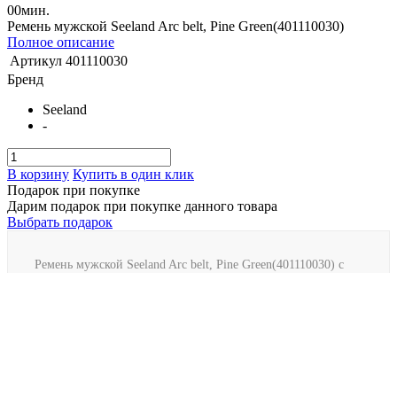
00
мин.
Ремень мужской Seeland Arc belt, Pine Green(401110030)
Полное описание
Артикул
401110030
Бренд
Seeland
-
В корзину
Купить в один клик
Подарок при покупке
Дарим подарок при покупке данного товара
Выбрать подарок
Ремень мужской Seeland Arc belt, Pine Green(401110030) с
доставкой в города Минск, Брест, Гродно, Гомель, Могилев,
Витебск. Отправляем по всей РБ через Белпочта, Европочта,
Автолайт и за пределы при помощи СДЭК.