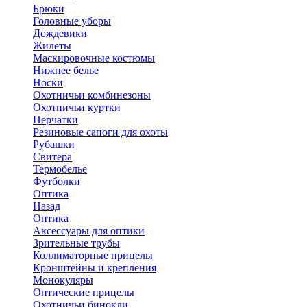
Брюки
Головные уборы
Дождевики
Жилеты
Маскировочные костюмы
Нижнее белье
Носки
Охотничьи комбинезоны
Охотничьи куртки
Перчатки
Резиновые сапоги для охоты
Рубашки
Свитера
Термобелье
Футболки
Оптика
Назад
Оптика
Аксессуары для оптики
Зрительные трубы
Коллиматорные прицелы
Кронштейны и крепления
Монокуляры
Оптические прицелы
Охотничьи бинокли