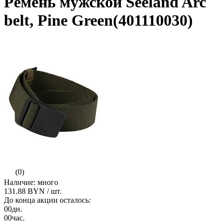
Ремень мужской Seeland Arc
belt, Pine Green(401110030)
(0)
Наличие: много
131.88 BYN
/ шт.
До конца акции осталось:
00
дн.
00
час.