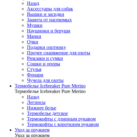
Назад
Аксессуары для собак
Вышки и засидки
Защита от насекомых
Мушки
Наушники и беруши
Манки
Очки
Подарки охотнику
Прочее снаряжение для охоты
Рюкзаки и сумки
Сошки и опоры
Стулья
Фонари
Чучела для охоты
Термобелье Icebreaker Pure Merino
Термобелье Icebreaker Pure Merino
Назад
Легинсы
Нижнее белье
Термобелье детское
Термокофты с длинным рукавом
Термокофты с короткиим рукавом
Уход за оружием
Уход за оружием