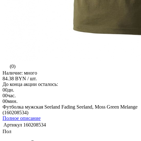
(0)
Наличие: много
84.38 BYN
/ шт.
До конца акции осталось:
00
дн.
00
час.
00
мин.
Футболка мужская Seeland Fading Seeland, Moss Green Melange
(160208534)
Полное описание
Артикул
160208534
Пол