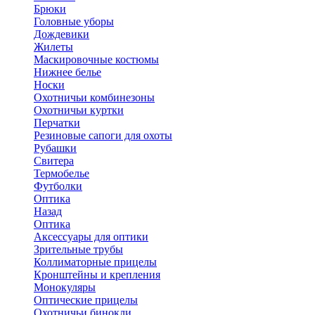
Брюки
Головные уборы
Дождевики
Жилеты
Маскировочные костюмы
Нижнее белье
Носки
Охотничьи комбинезоны
Охотничьи куртки
Перчатки
Резиновые сапоги для охоты
Рубашки
Свитера
Термобелье
Футболки
Оптика
Назад
Оптика
Аксессуары для оптики
Зрительные трубы
Коллиматорные прицелы
Кронштейны и крепления
Монокуляры
Оптические прицелы
Охотничьи бинокли