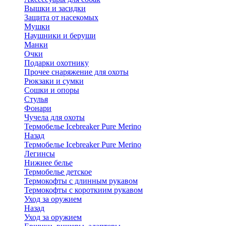
Вышки и засидки
Защита от насекомых
Мушки
Наушники и беруши
Манки
Очки
Подарки охотнику
Прочее снаряжение для охоты
Рюкзаки и сумки
Сошки и опоры
Стулья
Фонари
Чучела для охоты
Термобелье Icebreaker Pure Merino
Назад
Термобелье Icebreaker Pure Merino
Легинсы
Нижнее белье
Термобелье детское
Термокофты с длинным рукавом
Термокофты с короткиим рукавом
Уход за оружием
Назад
Уход за оружием