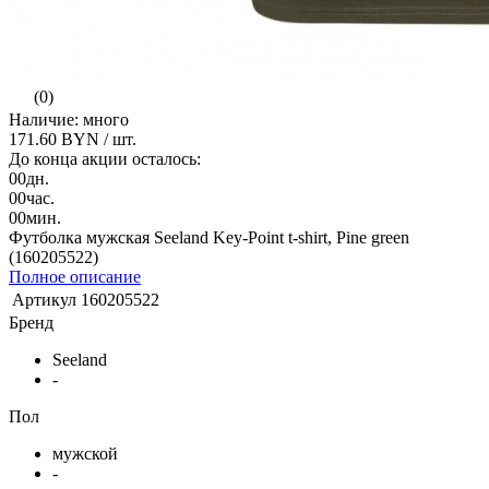
(0)
Наличие: много
171.60 BYN
/ шт.
До конца акции осталось:
00
дн.
00
час.
00
мин.
Футболка мужская Seeland Key-Point t-shirt, Pine green
(160205522)
Полное описание
Артикул
160205522
Бренд
Seeland
-
Пол
мужской
-