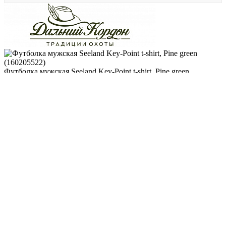
Футболка мужская Seeland Key-Point t-shirt, Pine green
(160205522)
(0)
Наличие: много
171.60 BYN
/ шт.
Подробнее
Описание
Отзывы
Доставка
Еще одна составляющая экипировки Seeland Key-Point –
футболка с коротким рукавом. С английского название
костюма Key Point многозначительно переводится как
«ключевой момент» или «основной пункт», как бы мягко
намекая, что экипировка важная часть процесса охоты.
А в целом, футболка, как футболка, приятная к телу, мягкая и
лёгкая. На принте – охотничья собака.
Состав: 60% хлопок/40% полиэстер