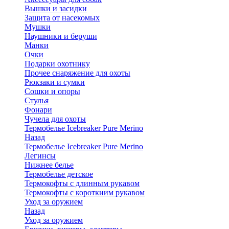
Вышки и засидки
Защита от насекомых
Мушки
Наушники и беруши
Манки
Очки
Подарки охотнику
Прочее снаряжение для охоты
Рюкзаки и сумки
Сошки и опоры
Стулья
Фонари
Чучела для охоты
Термобелье Icebreaker Pure Merino
Назад
Термобелье Icebreaker Pure Merino
Легинсы
Нижнее белье
Термобелье детское
Термокофты с длинным рукавом
Термокофты с короткиим рукавом
Уход за оружием
Назад
Уход за оружием