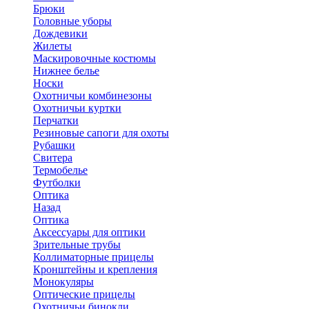
Брюки
Головные уборы
Дождевики
Жилеты
Маскировочные костюмы
Нижнее белье
Носки
Охотничьи комбинезоны
Охотничьи куртки
Перчатки
Резиновые сапоги для охоты
Рубашки
Свитера
Термобелье
Футболки
Оптика
Назад
Оптика
Аксессуары для оптики
Зрительные трубы
Коллиматорные прицелы
Кронштейны и крепления
Монокуляры
Оптические прицелы
Охотничьи бинокли