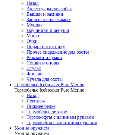
Назад
Аксессуары для собак
Вышки и засидки
Защита от насекомых
Мушки
Наушники и беруши
Манки
Очки
Подарки охотнику
Прочее снаряжение для охоты
Рюкзаки и сумки
Сошки и опоры
Стулья
Фонари
Чучела для охоты
Термобелье Icebreaker Pure Merino
Термобелье Icebreaker Pure Merino
Назад
Легинсы
Нижнее белье
Термобелье детское
Термокофты с длинным рукавом
Термокофты с короткиим рукавом
Уход за оружием
Уход за оружием