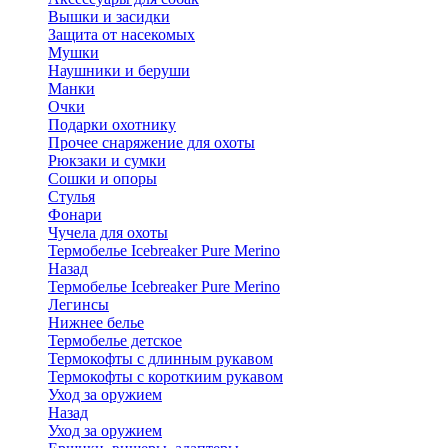
Вышки и засидки
Защита от насекомых
Мушки
Наушники и беруши
Манки
Очки
Подарки охотнику
Прочее снаряжение для охоты
Рюкзаки и сумки
Сошки и опоры
Стулья
Фонари
Чучела для охоты
Термобелье Icebreaker Pure Merino
Назад
Термобелье Icebreaker Pure Merino
Легинсы
Нижнее белье
Термобелье детское
Термокофты с длинным рукавом
Термокофты с короткиим рукавом
Уход за оружием
Назад
Уход за оружием