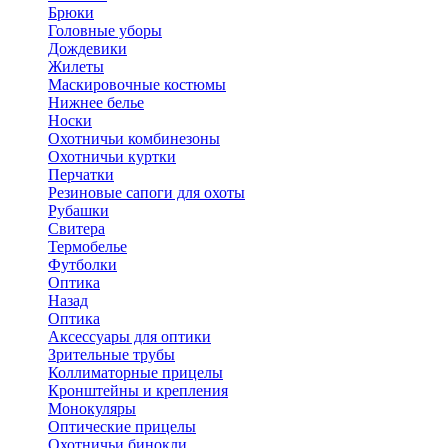
Брюки
Головные уборы
Дождевики
Жилеты
Маскировочные костюмы
Нижнее белье
Носки
Охотничьи комбинезоны
Охотничьи куртки
Перчатки
Резиновые сапоги для охоты
Рубашки
Свитера
Термобелье
Футболки
Оптика
Назад
Оптика
Аксессуары для оптики
Зрительные трубы
Коллиматорные прицелы
Кронштейны и крепления
Монокуляры
Оптические прицелы
Охотничьи бинокли