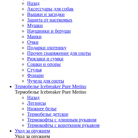
Назад
Аксессуары для собак
Вышки и засидки
Защита от насекомых
Мушки
Наушники и беруши
Манки
Очки
Подарки охотнику
Прочее снаряжение для охоты
Рюкзаки и сумки
Сошки и опоры
Стулья
Фонари
Чучела для охоты
Термобелье Icebreaker Pure Merino
Термобелье Icebreaker Pure Merino
Назад
Легинсы
Нижнее белье
Термобелье детское
Термокофты с длинным рукавом
Термокофты с короткиим рукавом
Уход за оружием
Уход за оружием