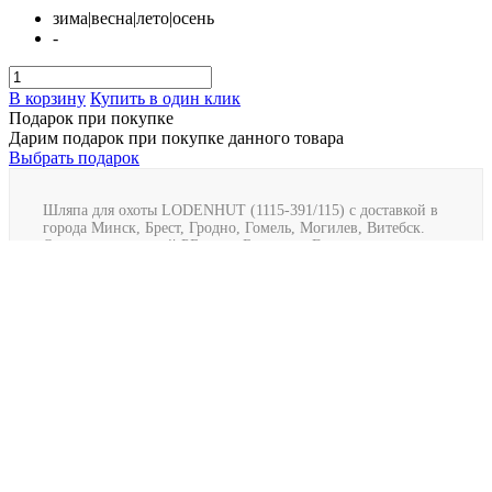
зима|весна|лето|осень
-
В корзину
Купить в один клик
Подарок при покупке
Дарим подарок при покупке данного товара
Выбрать подарок
Шляпа для охоты LODENHUT (1115-391/115) с доставкой в
города Минск, Брест, Гродно, Гомель, Могилев, Витебск.
Отправляем по всей РБ через Белпочта, Европочта,
Автолайт и за пределы при помощи СДЭК.
Шляпа для охоты LODENHUT (1115-391/115)
(0)
Наличие: много