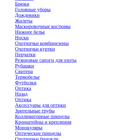
Брюки
Головные уборы
Дождевики
Жилеты
Маскировочные костюмы
Нижнее белье
Носки
Охотничьи комбинезоны
Охотничьи куртки
Перчатки
Резиновые сапоги для охоты
Рубашки
Свитера
Термобелье
Футболки
Оптика
Назад
Оптика
Аксессуары для оптики
Зрительные трубы
Коллиматорные прицелы
Кронштейны и крепления
Монокуляры
Оптические прицелы
Охотничьи бинокли