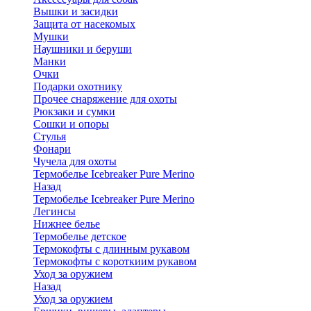
Вышки и засидки
Защита от насекомых
Мушки
Наушники и беруши
Манки
Очки
Подарки охотнику
Прочее снаряжение для охоты
Рюкзаки и сумки
Сошки и опоры
Стулья
Фонари
Чучела для охоты
Термобелье Icebreaker Pure Merino
Назад
Термобелье Icebreaker Pure Merino
Легинсы
Нижнее белье
Термобелье детское
Термокофты с длинным рукавом
Термокофты с короткиим рукавом
Уход за оружием
Назад
Уход за оружием