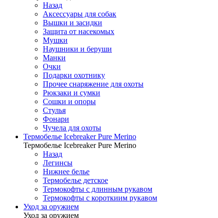
Назад
Аксессуары для собак
Вышки и засидки
Защита от насекомых
Мушки
Наушники и беруши
Манки
Очки
Подарки охотнику
Прочее снаряжение для охоты
Рюкзаки и сумки
Сошки и опоры
Стулья
Фонари
Чучела для охоты
Термобелье Icebreaker Pure Merino
Термобелье Icebreaker Pure Merino
Назад
Легинсы
Нижнее белье
Термобелье детское
Термокофты с длинным рукавом
Термокофты с короткиим рукавом
Уход за оружием
Уход за оружием