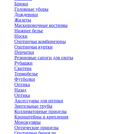
Брюки
Головные уборы
Дождевики
Жилеты
Маскировочные костюмы
Нижнее белье
Носки
Охотничьи комбинезоны
Охотничьи куртки
Перчатки
Резиновые сапоги для охоты
Рубашки
Свитера
Термобелье
Футболки
Оптика
Назад
Оптика
Аксессуары для оптики
Зрительные трубы
Коллиматорные прицелы
Кронштейны и крепления
Монокуляры
Оптические прицелы
Охотничьи бинокли