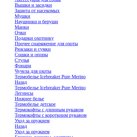
Вышки и засидки
Защита от насекомых
Мушки
Наушники и беруши
Манки
Очки
Подарки охотнику
Прочее снаряжение для охоты
Рюкзаки и сумки
Сошки и опоры
Стулья
Фонари
Чучела для охоты
Термобелье Icebreaker Pure Merino
Назад
Термобелье Icebreaker Pure Merino
Легинсы
Нижнее белье
Термобелье детское
Термокофты с длинным рукавом
Термокофты с короткиим рукавом
Уход за оружием
Назад
Уход за оружием