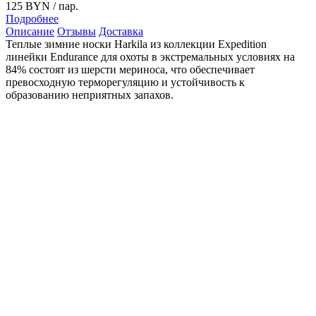
125 BYN
/ пар.
Подробнее
Описание
Отзывы
Доставка
Теплые зимние носки Harkila из коллекции Expedition
линейки Endurance для охоты в экстремальных условиях на
84% состоят из шерсти мериноса, что обеспечивает
превосходную терморегуляцию и устойчивость к
образованию неприятных запахов.
Усиленная амортизация за счет крупного плетения шерстяной
нити участвует в снятии нагрузки с коленей, что крайне
важно при длительных переходах по пересеченной местности.
Синтетические нити в составе носка обеспечивают отличное
прилегание, и препятствуют деформации.
Состав: 84% шерсть мериноса/13% Полиамид/ 3% эластан
Сезон: Зима
Высота: 25,5см
Особенности:
Сильная амортизация