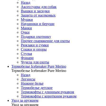
Назад
Аксессуары для собак
Вышки и засидки
Защита от насекомых
Мушки
Наушники и беруши
Манки
Очки
Подарки охотнику
Прочее снаряжение для охоты
Рюкзаки и сумки
Сошки и опоры
Стулья
Фонари
Чучела для охоты
Термобелье Icebreaker Pure Merino
Термобелье Icebreaker Pure Merino
Назад
Легинсы
Нижнее белье
Термобелье детское
Термокофты с длинным рукавом
Термокофты с короткиим рукавом
Уход за оружием
Уход за оружием