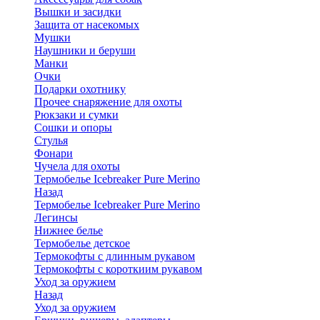
Вышки и засидки
Защита от насекомых
Мушки
Наушники и беруши
Манки
Очки
Подарки охотнику
Прочее снаряжение для охоты
Рюкзаки и сумки
Сошки и опоры
Стулья
Фонари
Чучела для охоты
Термобелье Icebreaker Pure Merino
Назад
Термобелье Icebreaker Pure Merino
Легинсы
Нижнее белье
Термобелье детское
Термокофты с длинным рукавом
Термокофты с короткиим рукавом
Уход за оружием
Назад
Уход за оружием