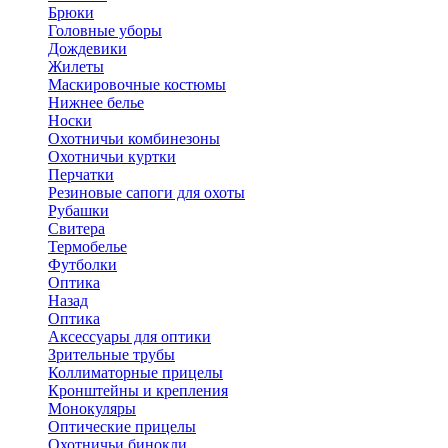
Брюки
Головные уборы
Дождевики
Жилеты
Маскировочные костюмы
Нижнее белье
Носки
Охотничьи комбинезоны
Охотничьи куртки
Перчатки
Резиновые сапоги для охоты
Рубашки
Свитера
Термобелье
Футболки
Оптика
Назад
Оптика
Аксессуары для оптики
Зрительные трубы
Коллиматорные прицелы
Кронштейны и крепления
Монокуляры
Оптические прицелы
Охотничьи бинокли