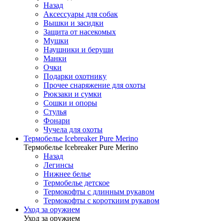
Назад
Аксессуары для собак
Вышки и засидки
Защита от насекомых
Мушки
Наушники и беруши
Манки
Очки
Подарки охотнику
Прочее снаряжение для охоты
Рюкзаки и сумки
Сошки и опоры
Стулья
Фонари
Чучела для охоты
Термобелье Icebreaker Pure Merino
Термобелье Icebreaker Pure Merino
Назад
Легинсы
Нижнее белье
Термобелье детское
Термокофты с длинным рукавом
Термокофты с короткиим рукавом
Уход за оружием
Уход за оружием