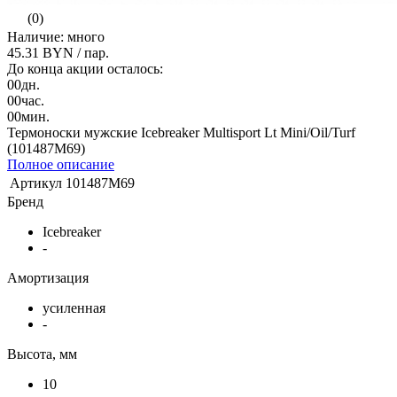
(0)
Наличие: много
45.31 BYN
/ пар.
До конца акции осталось:
00
дн.
00
час.
00
мин.
Термоноски мужские Icebreaker Multisport Lt Mini/Oil/Turf
(101487M69)
Полное описание
Артикул
101487M69
Бренд
Icebreaker
-
Амортизация
усиленная
-
Высота, мм
10