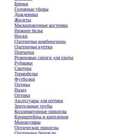
Брюки
Головные уборы
Дождевики
Жилеты
Маскировочные костюмы
Нижнее белье
Носки
Охотничьи комбинезоны
Охотничьи куртки
Перчатки
Резиновые сапоги для охоты
Рубашки
Свитера
Термобелье
Футболки
Оптика
Назад
Оптика
Аксессуары для оптики
Зрительные трубы
Коллиматорные прицелы
Кронштейны и крепления
Монокуляры
Оптические прицелы
Охотничьи бинокли