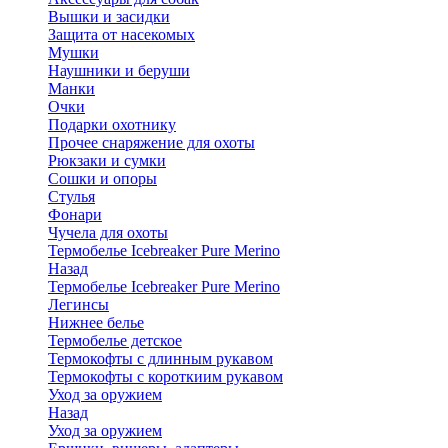
Вышки и засидки
Защита от насекомых
Мушки
Наушники и беруши
Манки
Очки
Подарки охотнику
Прочее снаряжение для охоты
Рюкзаки и сумки
Сошки и опоры
Стулья
Фонари
Чучела для охоты
Термобелье Icebreaker Pure Merino
Назад
Термобелье Icebreaker Pure Merino
Легинсы
Нижнее белье
Термобелье детское
Термокофты с длинным рукавом
Термокофты с короткиим рукавом
Уход за оружием
Назад
Уход за оружием