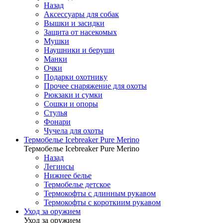
Назад
Аксессуары для собак
Вышки и засидки
Защита от насекомых
Мушки
Наушники и беруши
Манки
Очки
Подарки охотнику
Прочее снаряжение для охоты
Рюкзаки и сумки
Сошки и опоры
Стулья
Фонари
Чучела для охоты
Термобелье Icebreaker Pure Merino
Термобелье Icebreaker Pure Merino
Назад
Легинсы
Нижнее белье
Термобелье детское
Термокофты с длинным рукавом
Термокофты с короткиим рукавом
Уход за оружием
Уход за оружием