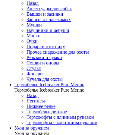
Назад
Аксессуары для собак
Вышки и засидки
Защита от насекомых
Мушки
Наушники и беруши
Манки
Очки
Подарки охотнику
Прочее снаряжение для охоты
Рюкзаки и сумки
Сошки и опоры
Стулья
Фонари
Чучела для охоты
Термобелье Icebreaker Pure Merino
Термобелье Icebreaker Pure Merino
Назад
Легинсы
Нижнее белье
Термобелье детское
Термокофты с длинным рукавом
Термокофты с короткиим рукавом
Уход за оружием
Уход за оружием