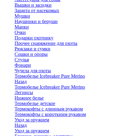
Вышки и засидки
Защита от насекомых
Мушки
Наушники и беруши
Манки
Очки
Подарки охотнику
Прочее снаряжение для охоты
Рюкзаки и сумки
Сошки и опоры
Стулья
Фонари
Чучела для охоты
Термобелье Icebreaker Pure Merino
Назад
Термобелье Icebreaker Pure Merino
Легинсы
Нижнее белье
Термобелье детское
Термокофты с длинным рукавом
Термокофты с короткиим рукавом
Уход за оружием
Назад
Уход за оружием