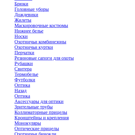
Брюки
Головные уборы
Дождевики
Жилеты
Маскировочные костюмы
Нижнее белье
Носки
Охотничьи комбинезоны
Охотничьи куртки
Перчатки
Резиновые сапоги для охоты
Рубашки
Свитера
Термобелье
Футболки
Оптика
Назад
Оптика
Аксессуары для оптики
Зрительные трубы
Коллиматорные прицелы
Кронштейны и крепления
Монокуляры
Оптические прицелы
Охотничьи бинокли