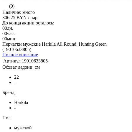
(0)
Наличие: много
306.25 BYN
/ пар.
До конца акции осталось:
00
дн.
00
час.
00
мин.
Перчатки мужские Harkila All Round, Hunting Green
(19010633805)
Полное описание
Артикул
19010633805
Обхват ладони, см
22
-
Бренд
Harkila
-
Пол
мужской