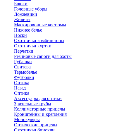
Брюки
Головные уборы
Дождевики
Жилеты
Маскировочные костюмы
Нижнее белье
Носки
Охотничьи комбинезоны
Охотничьи куртки
Перчатки
Резиновые сапоги для охоты
Рубашки
Свитера
Термобелье
Футболки
Оптика
Назад
Оптика
Аксессуары для оптики
Зрительные трубы
Коллиматорные прицелы
Кронштейны и крепления
Монокуляры
Оптические прицелы
Охотничьи бинокли