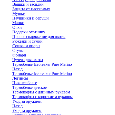
Вышки и засидки
Защита от насекомых
Мушки
Наушники и беруши
Манки
Очки
Подарки охотнику
Прочее снаряжение для охоты
Рюкзаки и сумки
Сошки и опоры
Стулья
Фонари
Чучела для охоты
Термобелье Icebreaker Pure Merino
Назад
Термобелье Icebreaker Pure Merino
Легинсы
Нижнее белье
Термобелье детское
Термокофты с длинным рукавом
Термокофты с короткиим рукавом
Уход за оружием
Назад
Уход за оружием