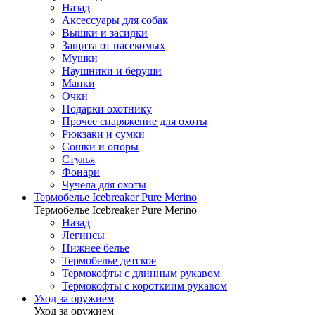
Назад
Аксессуары для собак
Вышки и засидки
Защита от насекомых
Мушки
Наушники и беруши
Манки
Очки
Подарки охотнику
Прочее снаряжение для охоты
Рюкзаки и сумки
Сошки и опоры
Стулья
Фонари
Чучела для охоты
Термобелье Icebreaker Pure Merino
Термобелье Icebreaker Pure Merino
Назад
Легинсы
Нижнее белье
Термобелье детское
Термокофты с длинным рукавом
Термокофты с короткиим рукавом
Уход за оружием
Уход за оружием