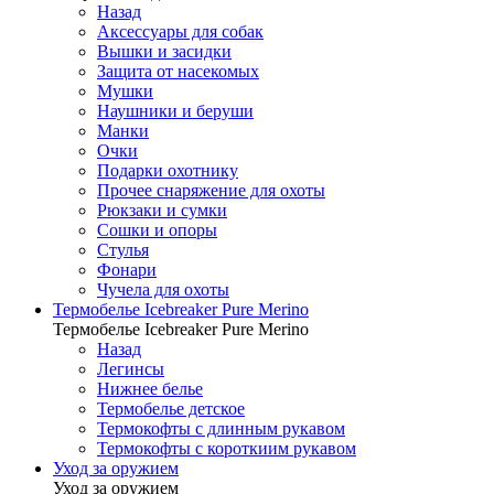
Назад
Аксессуары для собак
Вышки и засидки
Защита от насекомых
Мушки
Наушники и беруши
Манки
Очки
Подарки охотнику
Прочее снаряжение для охоты
Рюкзаки и сумки
Сошки и опоры
Стулья
Фонари
Чучела для охоты
Термобелье Icebreaker Pure Merino
Термобелье Icebreaker Pure Merino
Назад
Легинсы
Нижнее белье
Термобелье детское
Термокофты с длинным рукавом
Термокофты с короткиим рукавом
Уход за оружием
Уход за оружием