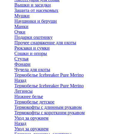
Вышки и засидки
Защита от насекомых
Мушки
Наушники и беруши
Манки
Очки
Подарки охотнику
Прочее снаряжение для охоты
Рюкзаки и сумки
Сошки и опоры
Стулья
Фонари
Чучела для охоты
Термобелье Icebreaker Pure Merino
Назад
Термобелье Icebreaker Pure Merino
Легинсы
Нижнее белье
Термобелье детское
Термокофты с длинным рукавом
Термокофты с короткиим рукавом
Уход за оружием
Назад
Уход за оружием