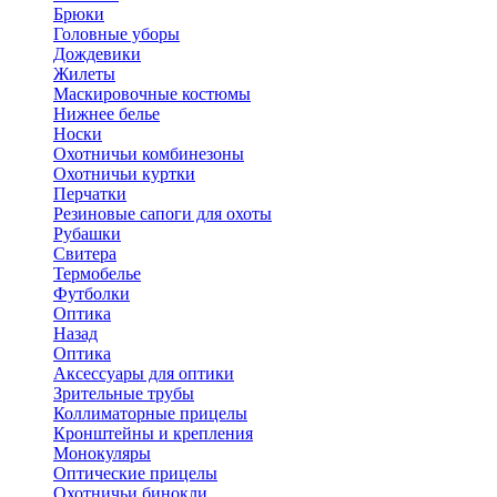
Брюки
Головные уборы
Дождевики
Жилеты
Маскировочные костюмы
Нижнее белье
Носки
Охотничьи комбинезоны
Охотничьи куртки
Перчатки
Резиновые сапоги для охоты
Рубашки
Свитера
Термобелье
Футболки
Оптика
Назад
Оптика
Аксессуары для оптики
Зрительные трубы
Коллиматорные прицелы
Кронштейны и крепления
Монокуляры
Оптические прицелы
Охотничьи бинокли