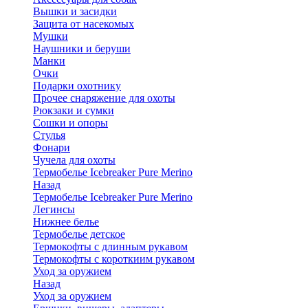
Вышки и засидки
Защита от насекомых
Мушки
Наушники и беруши
Манки
Очки
Подарки охотнику
Прочее снаряжение для охоты
Рюкзаки и сумки
Сошки и опоры
Стулья
Фонари
Чучела для охоты
Термобелье Icebreaker Pure Merino
Назад
Термобелье Icebreaker Pure Merino
Легинсы
Нижнее белье
Термобелье детское
Термокофты с длинным рукавом
Термокофты с короткиим рукавом
Уход за оружием
Назад
Уход за оружием