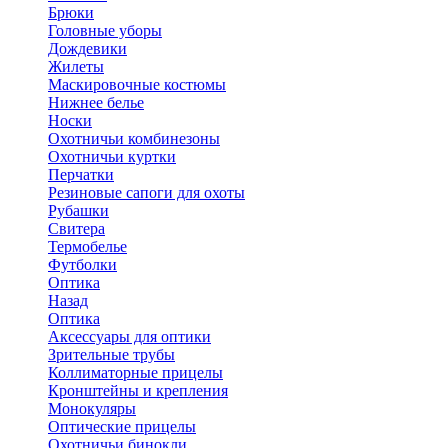
Брюки
Головные уборы
Дождевики
Жилеты
Маскировочные костюмы
Нижнее белье
Носки
Охотничьи комбинезоны
Охотничьи куртки
Перчатки
Резиновые сапоги для охоты
Рубашки
Свитера
Термобелье
Футболки
Оптика
Назад
Оптика
Аксессуары для оптики
Зрительные трубы
Коллиматорные прицелы
Кронштейны и крепления
Монокуляры
Оптические прицелы
Охотничьи бинокли