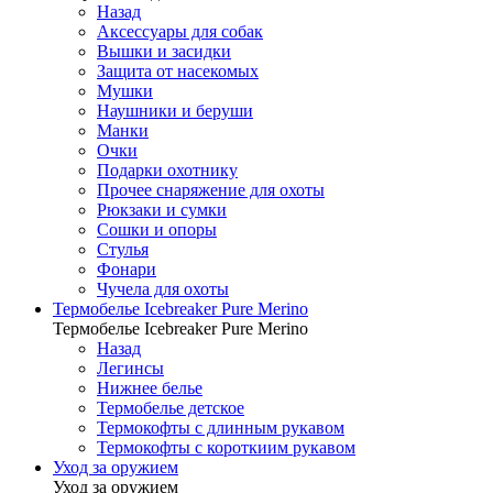
Назад
Аксессуары для собак
Вышки и засидки
Защита от насекомых
Мушки
Наушники и беруши
Манки
Очки
Подарки охотнику
Прочее снаряжение для охоты
Рюкзаки и сумки
Сошки и опоры
Стулья
Фонари
Чучела для охоты
Термобелье Icebreaker Pure Merino
Термобелье Icebreaker Pure Merino
Назад
Легинсы
Нижнее белье
Термобелье детское
Термокофты с длинным рукавом
Термокофты с короткиим рукавом
Уход за оружием
Уход за оружием