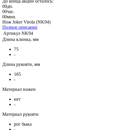
До конца акции осталось:
00
дн.
00
час.
00
мин.
Нож Joker Virola (NK94)
Полное описание
Артикул
NK94
Длина клинка, мм
75
-
Длина рукояти, мм
165
-
Материал ножен
нет
-
Материал рукояти
рог быка
-