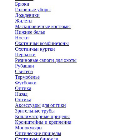
Брюки
Головные уборы
Дождевики
Жилеты
Маскировочные костюмы
Нижнее белье
Носки
Охотничьи комбинезоны
Охотничьи куртки
Перчатки
Резиновые сапоги для охоты
Рубашки
Свитера
Термобелье
Футболки
Оптика
Назад
Оптика
Аксессуары для оптики
Зрительные трубы
Коллиматорные прицелы
Кронштейны и крепления
Монокуляры
Оптические прицелы
Охотничьи бинокли