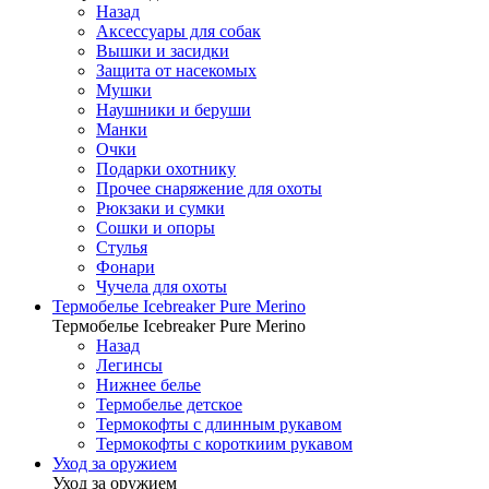
Назад
Аксессуары для собак
Вышки и засидки
Защита от насекомых
Мушки
Наушники и беруши
Манки
Очки
Подарки охотнику
Прочее снаряжение для охоты
Рюкзаки и сумки
Сошки и опоры
Стулья
Фонари
Чучела для охоты
Термобелье Icebreaker Pure Merino
Термобелье Icebreaker Pure Merino
Назад
Легинсы
Нижнее белье
Термобелье детское
Термокофты с длинным рукавом
Термокофты с короткиим рукавом
Уход за оружием
Уход за оружием