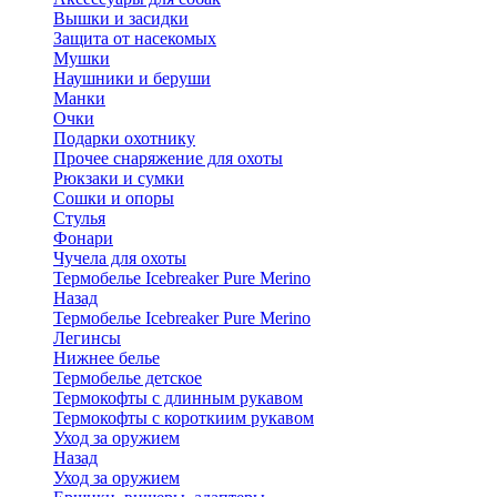
Вышки и засидки
Защита от насекомых
Мушки
Наушники и беруши
Манки
Очки
Подарки охотнику
Прочее снаряжение для охоты
Рюкзаки и сумки
Сошки и опоры
Стулья
Фонари
Чучела для охоты
Термобелье Icebreaker Pure Merino
Назад
Термобелье Icebreaker Pure Merino
Легинсы
Нижнее белье
Термобелье детское
Термокофты с длинным рукавом
Термокофты с короткиим рукавом
Уход за оружием
Назад
Уход за оружием