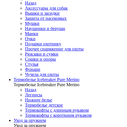
Назад
Аксессуары для собак
Вышки и засидки
Защита от насекомых
Мушки
Наушники и беруши
Манки
Очки
Подарки охотнику
Прочее снаряжение для охоты
Рюкзаки и сумки
Сошки и опоры
Стулья
Фонари
Чучела для охоты
Термобелье Icebreaker Pure Merino
Термобелье Icebreaker Pure Merino
Назад
Легинсы
Нижнее белье
Термобелье детское
Термокофты с длинным рукавом
Термокофты с короткиим рукавом
Уход за оружием
Уход за оружием