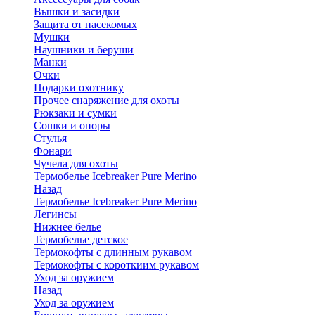
Вышки и засидки
Защита от насекомых
Мушки
Наушники и беруши
Манки
Очки
Подарки охотнику
Прочее снаряжение для охоты
Рюкзаки и сумки
Сошки и опоры
Стулья
Фонари
Чучела для охоты
Термобелье Icebreaker Pure Merino
Назад
Термобелье Icebreaker Pure Merino
Легинсы
Нижнее белье
Термобелье детское
Термокофты с длинным рукавом
Термокофты с короткиим рукавом
Уход за оружием
Назад
Уход за оружием