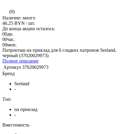
(0)
Наличие: много
46.25 BYN
/ шт.
До конца акции осталось:
00
дн.
00
час.
00
мин.
Патронташ на приклад для 6 гладких патронов Seeland,
черный (37020029973)
Полное описание
Артикул
37020029973
Бренд
Seeland
-
Тип
на приклад
-
Вместимость