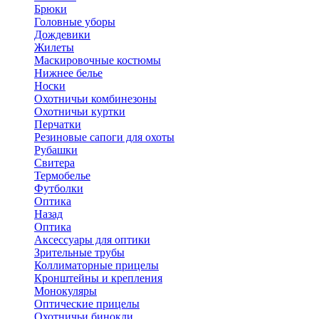
Брюки
Головные уборы
Дождевики
Жилеты
Маскировочные костюмы
Нижнее белье
Носки
Охотничьи комбинезоны
Охотничьи куртки
Перчатки
Резиновые сапоги для охоты
Рубашки
Свитера
Термобелье
Футболки
Оптика
Назад
Оптика
Аксессуары для оптики
Зрительные трубы
Коллиматорные прицелы
Кронштейны и крепления
Монокуляры
Оптические прицелы
Охотничьи бинокли