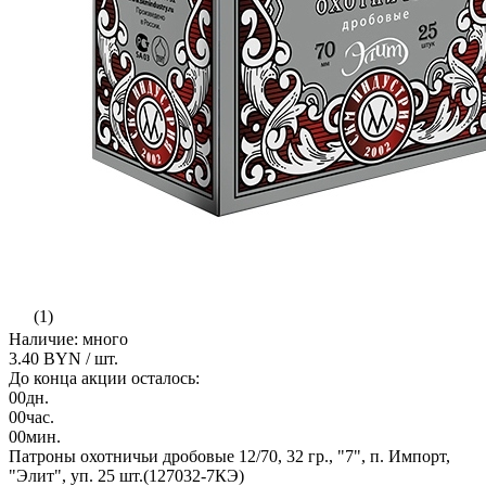
(1)
Наличие: много
3.40 BYN
/ шт.
До конца акции осталось:
00
дн.
00
час.
00
мин.
Патроны охотничьи дробовые 12/70, 32 гр., "7", п. Импорт,
"Элит", уп. 25 шт.(127032-7КЭ)