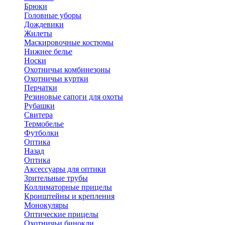
Брюки
Головные уборы
Дождевики
Жилеты
Маскировочные костюмы
Нижнее белье
Носки
Охотничьи комбинезоны
Охотничьи куртки
Перчатки
Резиновые сапоги для охоты
Рубашки
Свитера
Термобелье
Футболки
Оптика
Назад
Оптика
Аксессуары для оптики
Зрительные трубы
Коллиматорные прицелы
Кронштейны и крепления
Монокуляры
Оптические прицелы
Охотничьи бинокли