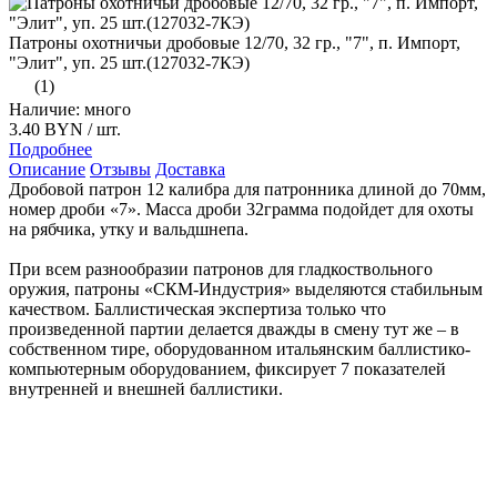
Патроны охотничьи дробовые 12/70, 32 гр., "7", п. Импорт,
"Элит", уп. 25 шт.(127032-7КЭ)
(1)
Наличие: много
3.40 BYN
/ шт.
Подробнее
Описание
Отзывы
Доставка
Дробовой патрон 12 калибра для патронника длиной до 70мм,
номер дроби «7». Масса дроби 32грамма подойдет для охоты
на рябчика, утку и вальдшнепа.
При всем разнообразии патронов для гладкоствольного
оружия, патроны «СКМ-Индустрия» выделяются стабильным
качеством. Баллистическая экспертиза только что
произведенной партии делается дважды в смену тут же – в
собственном тире, оборудованном итальянским баллистико-
компьютерным оборудованием, фиксирует 7 показателей
внутренней и внешней баллистики.
Патроны «СКМ-Индустрия» серии «Элит» произведены
исключительно с использованием импортных
комплектующих. Гарантируют чистый ствол без нагара и
освинцовки. С патронами «СКМ-Индустрия» серии «Элит»