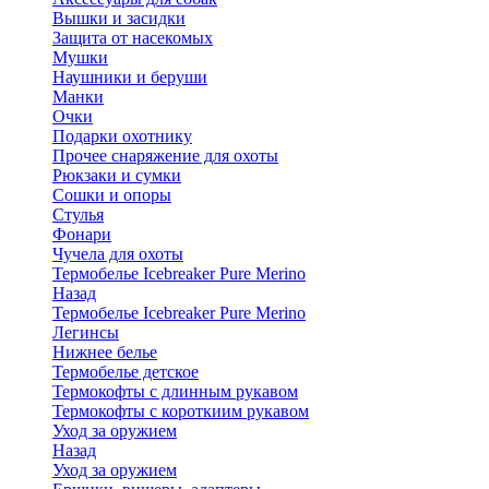
Вышки и засидки
Защита от насекомых
Мушки
Наушники и беруши
Манки
Очки
Подарки охотнику
Прочее снаряжение для охоты
Рюкзаки и сумки
Сошки и опоры
Стулья
Фонари
Чучела для охоты
Термобелье Icebreaker Pure Merino
Назад
Термобелье Icebreaker Pure Merino
Легинсы
Нижнее белье
Термобелье детское
Термокофты с длинным рукавом
Термокофты с короткиим рукавом
Уход за оружием
Назад
Уход за оружием