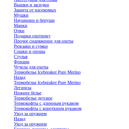
Вышки и засидки
Защита от насекомых
Мушки
Наушники и беруши
Манки
Очки
Подарки охотнику
Прочее снаряжение для охоты
Рюкзаки и сумки
Сошки и опоры
Стулья
Фонари
Чучела для охоты
Термобелье Icebreaker Pure Merino
Назад
Термобелье Icebreaker Pure Merino
Легинсы
Нижнее белье
Термобелье детское
Термокофты с длинным рукавом
Термокофты с короткиим рукавом
Уход за оружием
Назад
Уход за оружием