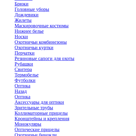
Брюки
Головные уборы
Дождевики
Жилеты
Маскировочные костюмы
Нижнее белье
Носки
Охотничьи комбинезоны
Охотничьи куртки
Перчатки
Резиновые сапоги для охоты
Рубашки
Свитера
Термобелье
Футболки
Оптика
Назад
Оптика
Аксессуары для оптики
Зрительные трубы
Коллиматорные прицелы
Кронштейны и крепления
Монокуляры
Оптические прицелы
Охотничьи бинокли