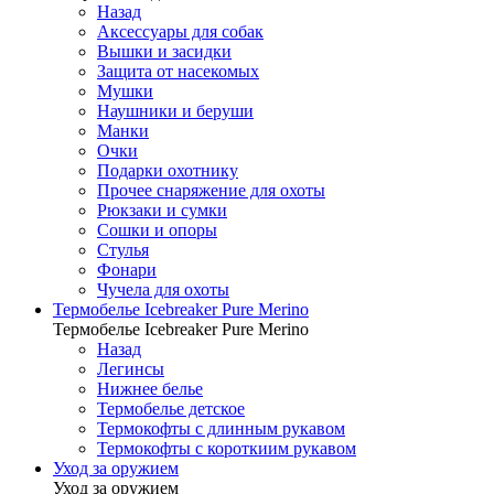
Назад
Аксессуары для собак
Вышки и засидки
Защита от насекомых
Мушки
Наушники и беруши
Манки
Очки
Подарки охотнику
Прочее снаряжение для охоты
Рюкзаки и сумки
Сошки и опоры
Стулья
Фонари
Чучела для охоты
Термобелье Icebreaker Pure Merino
Термобелье Icebreaker Pure Merino
Назад
Легинсы
Нижнее белье
Термобелье детское
Термокофты с длинным рукавом
Термокофты с короткиим рукавом
Уход за оружием
Уход за оружием