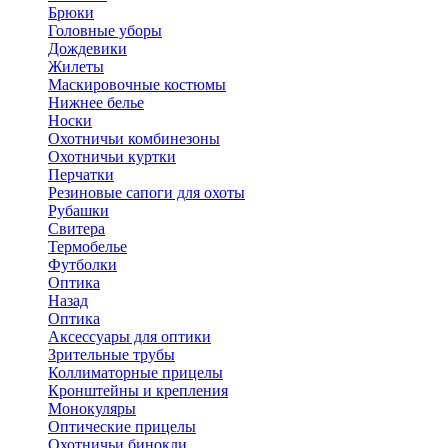
Брюки
Головные уборы
Дождевики
Жилеты
Маскировочные костюмы
Нижнее белье
Носки
Охотничьи комбинезоны
Охотничьи куртки
Перчатки
Резиновые сапоги для охоты
Рубашки
Свитера
Термобелье
Футболки
Оптика
Назад
Оптика
Аксессуары для оптики
Зрительные трубы
Коллиматорные прицелы
Кронштейны и крепления
Монокуляры
Оптические прицелы
Охотничьи бинокли