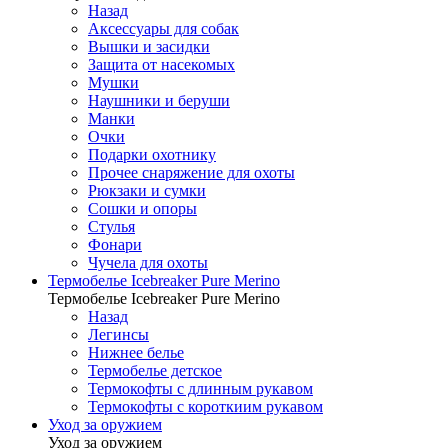
Назад
Аксессуары для собак
Вышки и засидки
Защита от насекомых
Мушки
Наушники и беруши
Манки
Очки
Подарки охотнику
Прочее снаряжение для охоты
Рюкзаки и сумки
Сошки и опоры
Стулья
Фонари
Чучела для охоты
Термобелье Icebreaker Pure Merino
Термобелье Icebreaker Pure Merino
Назад
Легинсы
Нижнее белье
Термобелье детское
Термокофты с длинным рукавом
Термокофты с короткиим рукавом
Уход за оружием
Уход за оружием