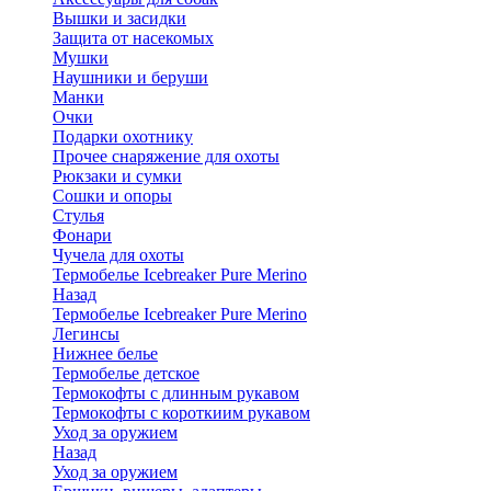
Вышки и засидки
Защита от насекомых
Мушки
Наушники и беруши
Манки
Очки
Подарки охотнику
Прочее снаряжение для охоты
Рюкзаки и сумки
Сошки и опоры
Стулья
Фонари
Чучела для охоты
Термобелье Icebreaker Pure Merino
Назад
Термобелье Icebreaker Pure Merino
Легинсы
Нижнее белье
Термобелье детское
Термокофты с длинным рукавом
Термокофты с короткиим рукавом
Уход за оружием
Назад
Уход за оружием