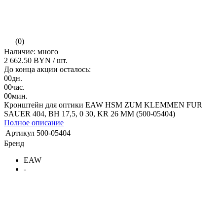
(0)
Наличие: много
2 662.50 BYN
/ шт.
До конца акции осталось:
00
дн.
00
час.
00
мин.
Кронштейн для оптики EAW HSM ZUM KLEMMEN FUR
SAUER 404, BH 17,5, 0 30, KR 26 MM (500-05404)
Полное описание
Артикул
500-05404
Бренд
EAW
-
В корзину
Купить в один клик
Подарок при покупке
Дарим подарок при покупке данного товара