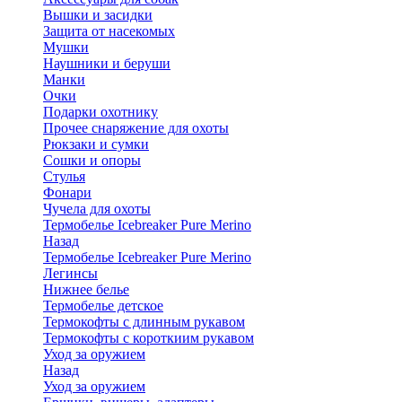
Вышки и засидки
Защита от насекомых
Мушки
Наушники и беруши
Манки
Очки
Подарки охотнику
Прочее снаряжение для охоты
Рюкзаки и сумки
Сошки и опоры
Стулья
Фонари
Чучела для охоты
Термобелье Icebreaker Pure Merino
Назад
Термобелье Icebreaker Pure Merino
Легинсы
Нижнее белье
Термобелье детское
Термокофты с длинным рукавом
Термокофты с короткиим рукавом
Уход за оружием
Назад
Уход за оружием