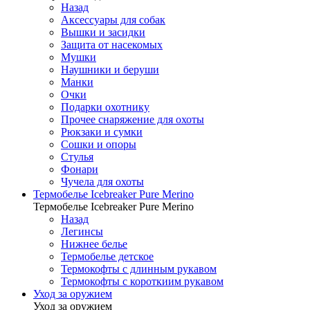
Назад
Аксессуары для собак
Вышки и засидки
Защита от насекомых
Мушки
Наушники и беруши
Манки
Очки
Подарки охотнику
Прочее снаряжение для охоты
Рюкзаки и сумки
Сошки и опоры
Стулья
Фонари
Чучела для охоты
Термобелье Icebreaker Pure Merino
Термобелье Icebreaker Pure Merino
Назад
Легинсы
Нижнее белье
Термобелье детское
Термокофты с длинным рукавом
Термокофты с короткиим рукавом
Уход за оружием
Уход за оружием