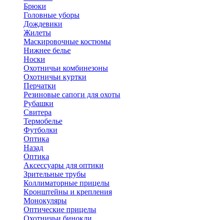
Брюки
Головные уборы
Дождевики
Жилеты
Маскировочные костюмы
Нижнее белье
Носки
Охотничьи комбинезоны
Охотничьи куртки
Перчатки
Резиновые сапоги для охоты
Рубашки
Свитера
Термобелье
Футболки
Оптика
Назад
Оптика
Аксессуары для оптики
Зрительные трубы
Коллиматорные прицелы
Кронштейны и крепления
Монокуляры
Оптические прицелы
Охотничьи бинокли