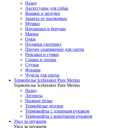
Назад
Аксессуары для собак
Вышки и засидки
Защита от насекомых
Мушки
Наушники и беруши
Манки
Очки
Подарки охотнику
Прочее снаряжение для охоты
Рюкзаки и сумки
Сошки и опоры
Стулья
Фонари
Чучела для охоты
Термобелье Icebreaker Pure Merino
Термобелье Icebreaker Pure Merino
Назад
Легинсы
Нижнее белье
Термобелье детское
Термокофты с длинным рукавом
Термокофты с короткиим рукавом
Уход за оружием
Уход за оружием