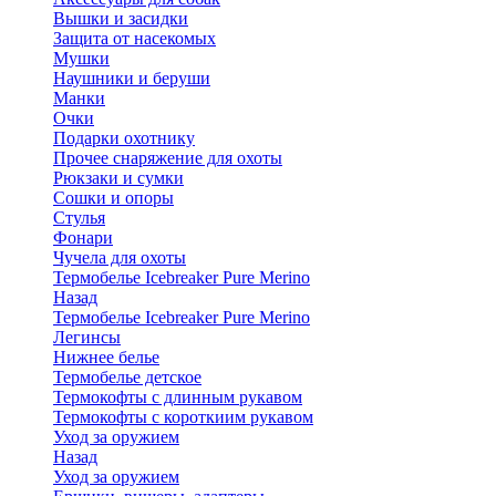
Вышки и засидки
Защита от насекомых
Мушки
Наушники и беруши
Манки
Очки
Подарки охотнику
Прочее снаряжение для охоты
Рюкзаки и сумки
Сошки и опоры
Стулья
Фонари
Чучела для охоты
Термобелье Icebreaker Pure Merino
Назад
Термобелье Icebreaker Pure Merino
Легинсы
Нижнее белье
Термобелье детское
Термокофты с длинным рукавом
Термокофты с короткиим рукавом
Уход за оружием
Назад
Уход за оружием