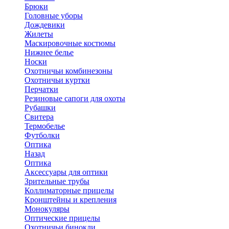
Брюки
Головные уборы
Дождевики
Жилеты
Маскировочные костюмы
Нижнее белье
Носки
Охотничьи комбинезоны
Охотничьи куртки
Перчатки
Резиновые сапоги для охоты
Рубашки
Свитера
Термобелье
Футболки
Оптика
Назад
Оптика
Аксессуары для оптики
Зрительные трубы
Коллиматорные прицелы
Кронштейны и крепления
Монокуляры
Оптические прицелы
Охотничьи бинокли