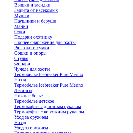
Вышки и засидки
Защита от насекомых
Мушки
Наушники и беруши
Манки
Очки
Подарки охотнику
Прочее снаряжение для охоты
Рюкзаки и сумки
Сошки и опоры
Стулья
Фонари
Чучела для охоты
Термобелье Icebreaker Pure Merino
Назад
Термобелье Icebreaker Pure Merino
Легинсы
Нижнее белье
Термобелье детское
Термокофты с длинным рукавом
Термокофты с короткиим рукавом
Уход за оружием
Назад
Уход за оружием