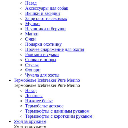
Назад
Аксессуары для собак
Вышки и засидки
Защита от насекомых
Мушки
Наушники и беруши
Манки
Очки
Подарки охотнику
Прочее снаряжение для охоты
Рюкзаки и сумки
Сошки и опоры
Стулья
Фонари
Чучела для охоты
Термобелье Icebreaker Pure Merino
Термобелье Icebreaker Pure Merino
Назад
Легинсы
Нижнее белье
Термобелье детское
Термокофты с длинным рукавом
Термокофты с короткиим рукавом
Уход за оружием
Уход за оружием