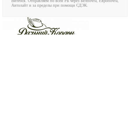
Витебск. Отправляем по всей РБ через Белпочта, Европочта,
Автолайт и за пределы при помощи СДЭК.
Крепление для подствольного фонаря Nitecore (GM03)
(0)
Наличие: много
46.88 BYN
/ шт.
Подробнее
Описание
Отзывы
Доставка
Универсальное крепление для фонарей Nitecore GM03.
Крепление изготовлено из высококачественного
авиационного алюминиевого сплава со специальным
анодированным покрытием для того чтобы увеличить
прочность и предотвратить механическому повреждению.
Представленного крепление совместимо с фонарями и
лазерами, имеющими диаметр корпуса начиная от 18мм.
Благодаря входящим в комплект двух креплений, Вы сможете
лучше зафиксировать фонарь или лазер с помощью крепления