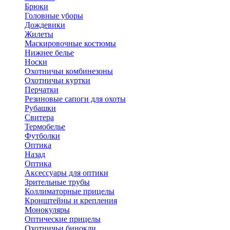
Брюки
Головные уборы
Дождевики
Жилеты
Маскировочные костюмы
Нижнее белье
Носки
Охотничьи комбинезоны
Охотничьи куртки
Перчатки
Резиновые сапоги для охоты
Рубашки
Свитера
Термобелье
Футболки
Оптика
Назад
Оптика
Аксессуары для оптики
Зрительные трубы
Коллиматорные прицелы
Кронштейны и крепления
Монокуляры
Оптические прицелы
Охотничьи бинокли