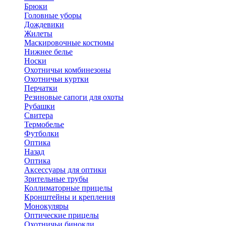
Брюки
Головные уборы
Дождевики
Жилеты
Маскировочные костюмы
Нижнее белье
Носки
Охотничьи комбинезоны
Охотничьи куртки
Перчатки
Резиновые сапоги для охоты
Рубашки
Свитера
Термобелье
Футболки
Оптика
Назад
Оптика
Аксессуары для оптики
Зрительные трубы
Коллиматорные прицелы
Кронштейны и крепления
Монокуляры
Оптические прицелы
Охотничьи бинокли