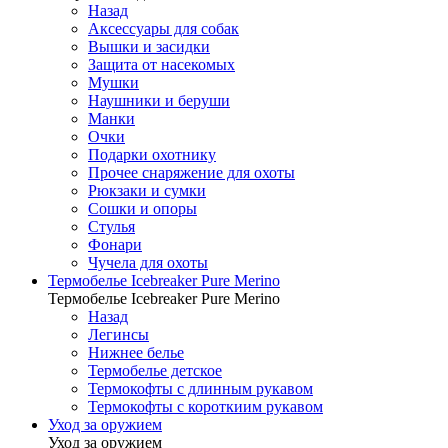
Назад
Аксессуары для собак
Вышки и засидки
Защита от насекомых
Мушки
Наушники и беруши
Манки
Очки
Подарки охотнику
Прочее снаряжение для охоты
Рюкзаки и сумки
Сошки и опоры
Стулья
Фонари
Чучела для охоты
Термобелье Icebreaker Pure Merino
Термобелье Icebreaker Pure Merino
Назад
Легинсы
Нижнее белье
Термобелье детское
Термокофты с длинным рукавом
Термокофты с короткиим рукавом
Уход за оружием
Уход за оружием