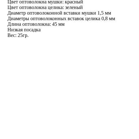
Цвет оптоволокна мушки: красный
Цвет оптоволокна целика: зеленый
Диаметр оптоволоконной вставки мушки 1,5 мм
Диаметры оптоволоконных вставок целика 0,8 мм
Длина оптоволокна: 45 мм
Низкая посадка
Вес: 25гр.
Мушка Truglo TG942ХA рекомендована для установи на
Remington, Browning Gold и Charles Daly.
Мушки из оптоволокна – это удобное приспособление для
охоты в сумерках. Оптоволокно способно собирать и
концентрировать на своей поверхности даже незначительный
свет, выводя его к срезу мушки, что делает из нее яркую
светящуюся точку. Таким образом, использование мушек из
оптоволокна значительно экономит время прицеливания в
любое время суток.
Выбирая оптоволоконную мушку, следует учитывать и
различия в форм-факторе:
ширине основания;