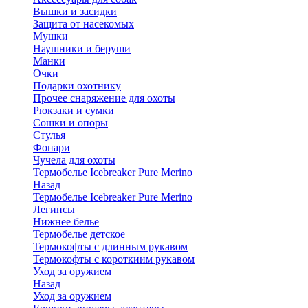
Вышки и засидки
Защита от насекомых
Мушки
Наушники и беруши
Манки
Очки
Подарки охотнику
Прочее снаряжение для охоты
Рюкзаки и сумки
Сошки и опоры
Стулья
Фонари
Чучела для охоты
Термобелье Icebreaker Pure Merino
Назад
Термобелье Icebreaker Pure Merino
Легинсы
Нижнее белье
Термобелье детское
Термокофты с длинным рукавом
Термокофты с короткиим рукавом
Уход за оружием
Назад
Уход за оружием