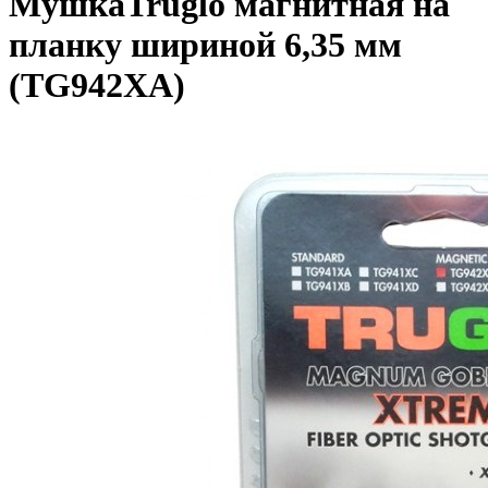
МушкаTruglo магнитная на
планку шириной 6,35 мм
(TG942ХA)