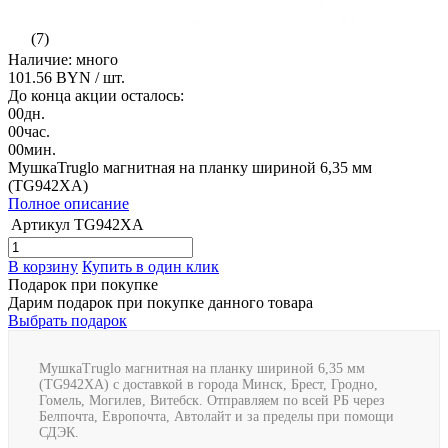
(7)
Наличие: много
101.56 BYN
/ шт.
До конца акции осталось:
00
дн.
00
час.
00
мин.
МушкаTruglo магнитная на планку шириной 6,35 мм
(TG942ХA)
Полное описание
Артикул
TG942ХA
В корзину
Купить в один клик
Подарок при покупке
Дарим подарок при покупке данного товара
Выбрать подарок
МушкаTruglo магнитная на планку шириной 6,35 мм
(TG942ХA) с доставкой в города Минск, Брест, Гродно,
Гомель, Могилев, Витебск. Отправляем по всей РБ через
Белпочта, Европочта, Автолайт и за пределы при помощи
СДЭК.