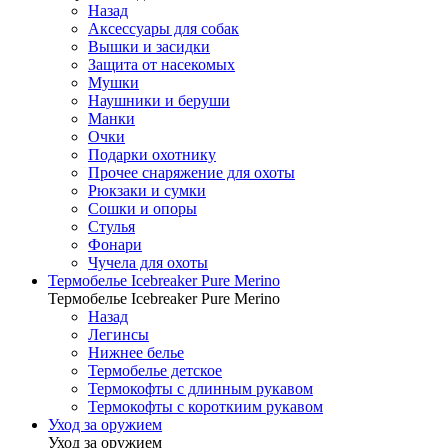
Назад
Аксессуары для собак
Вышки и засидки
Защита от насекомых
Мушки
Наушники и беруши
Манки
Очки
Подарки охотнику
Прочее снаряжение для охоты
Рюкзаки и сумки
Сошки и опоры
Стулья
Фонари
Чучела для охоты
Термобелье Icebreaker Pure Merino
Термобелье Icebreaker Pure Merino
Назад
Легинсы
Нижнее белье
Термобелье детское
Термокофты с длинным рукавом
Термокофты с короткиим рукавом
Уход за оружием
Уход за оружием