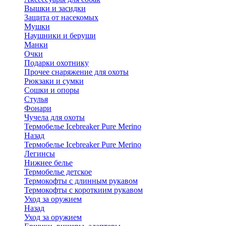
Вышки и засидки
Защита от насекомых
Мушки
Наушники и беруши
Манки
Очки
Подарки охотнику
Прочее снаряжение для охоты
Рюкзаки и сумки
Сошки и опоры
Стулья
Фонари
Чучела для охоты
Термобелье Icebreaker Pure Merino
Назад
Термобелье Icebreaker Pure Merino
Легинсы
Нижнее белье
Термобелье детское
Термокофты с длинным рукавом
Термокофты с короткиим рукавом
Уход за оружием
Назад
Уход за оружием