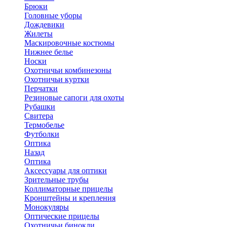
Брюки
Головные уборы
Дождевики
Жилеты
Маскировочные костюмы
Нижнее белье
Носки
Охотничьи комбинезоны
Охотничьи куртки
Перчатки
Резиновые сапоги для охоты
Рубашки
Свитера
Термобелье
Футболки
Оптика
Назад
Оптика
Аксессуары для оптики
Зрительные трубы
Коллиматорные прицелы
Кронштейны и крепления
Монокуляры
Оптические прицелы
Охотничьи бинокли