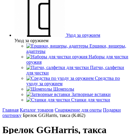
Уход за оружием
Уход за оружием
Ершики, вишеры,
адаптеры
Наборы для чистки
оружия
Патчи, салфетки
для чистки
Средства по
уходу за оружием
Шомполы
Затворные вставки
Станки для чистки
Главная
Каталог товаров
Снаряжение для охоты
Подарки
охотнику
Брелок GGHarris, такса (K462)
Брелок GGHarris, такса