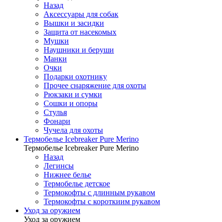
Назад
Аксессуары для собак
Вышки и засидки
Защита от насекомых
Мушки
Наушники и беруши
Манки
Очки
Подарки охотнику
Прочее снаряжение для охоты
Рюкзаки и сумки
Сошки и опоры
Стулья
Фонари
Чучела для охоты
Термобелье Icebreaker Pure Merino
Термобелье Icebreaker Pure Merino
Назад
Легинсы
Нижнее белье
Термобелье детское
Термокофты с длинным рукавом
Термокофты с короткиим рукавом
Уход за оружием
Уход за оружием