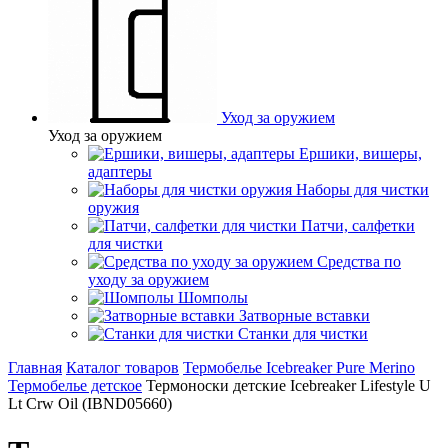
Уход за оружием
Уход за оружием
Ершики, вишеры,
адаптеры
Наборы для чистки
оружия
Патчи, салфетки
для чистки
Средства по
уходу за оружием
Шомполы
Затворные вставки
Станки для чистки
Главная
Каталог товаров
Термобелье Icebreaker Pure Merino
Термобелье детское
Термоноски детские Icebreaker Lifestyle U
Lt Crw Oil (IBND05660)