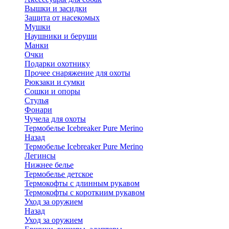
Вышки и засидки
Защита от насекомых
Мушки
Наушники и беруши
Манки
Очки
Подарки охотнику
Прочее снаряжение для охоты
Рюкзаки и сумки
Сошки и опоры
Стулья
Фонари
Чучела для охоты
Термобелье Icebreaker Pure Merino
Назад
Термобелье Icebreaker Pure Merino
Легинсы
Нижнее белье
Термобелье детское
Термокофты с длинным рукавом
Термокофты с короткиим рукавом
Уход за оружием
Назад
Уход за оружием