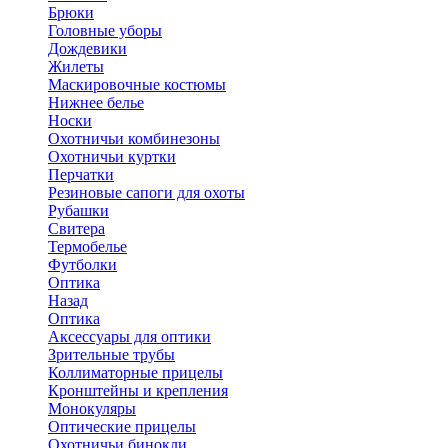
Брюки
Головные уборы
Дождевики
Жилеты
Маскировочные костюмы
Нижнее белье
Носки
Охотничьи комбинезоны
Охотничьи куртки
Перчатки
Резиновые сапоги для охоты
Рубашки
Свитера
Термобелье
Футболки
Оптика
Назад
Оптика
Аксессуары для оптики
Зрительные трубы
Коллиматорные прицелы
Кронштейны и крепления
Монокуляры
Оптические прицелы
Охотничьи бинокли