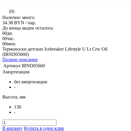
(0)
Наличие: много
34.38 BYN
/ пар.
До конца акции осталось:
00
дн.
00
час.
00
мин.
Термоноски детские Icebreaker Lifestyle U Lt Crw Oil
(IBND05660)
Полное описание
Артикул
IBND05660
Амортизация
без амортизации
-
Высота, мм
130
-
В корзину
Купить в один клик