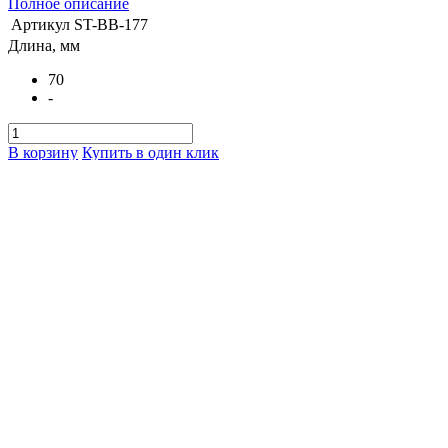
Полное описание
Артикул
ST-BB-177
Длина, мм
70
-
В корзину
Купить в один клик
Подарок при покупке
Дарим подарок при покупке данного товара
Выбрать подарок
Ёрш ShotTime щетинный (бронза), кал. 4.5 мм, резьба 5/40
(M3) (Папа) (ST-BB-177) с доставкой в города Минск, Брест,
Гродно, Гомель, Могилев, Витебск. Отправляем по всей РБ
через Белпочта, Европочта, Автолайт и за пределы при
помощи СДЭК.