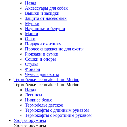
Назад
Аксессуары для собак
Вышки и засидки
Защита от насекомых
Мушки
Наушники и беруши
Манки
Очки
Подарки охотнику
Прочее снаряжение для охоты
Рюкзаки и сумки
Сошки и опоры
Стулья
Фонари
Чучела для охоты
Термобелье Icebreaker Pure Merino
Термобелье Icebreaker Pure Merino
Назад
Легинсы
Нижнее белье
Термобелье детское
Термокофты с длинным рукавом
Термокофты с короткиим рукавом
Уход за оружием
Уход за оружием