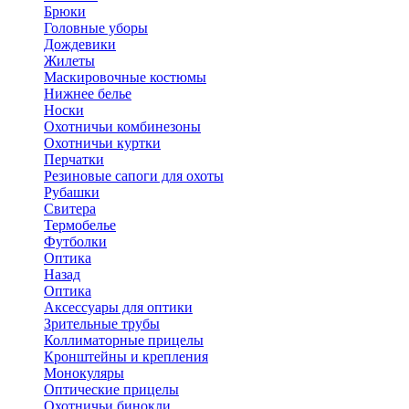
Брюки
Головные уборы
Дождевики
Жилеты
Маскировочные костюмы
Нижнее белье
Носки
Охотничьи комбинезоны
Охотничьи куртки
Перчатки
Резиновые сапоги для охоты
Рубашки
Свитера
Термобелье
Футболки
Оптика
Назад
Оптика
Аксессуары для оптики
Зрительные трубы
Коллиматорные прицелы
Кронштейны и крепления
Монокуляры
Оптические прицелы
Охотничьи бинокли