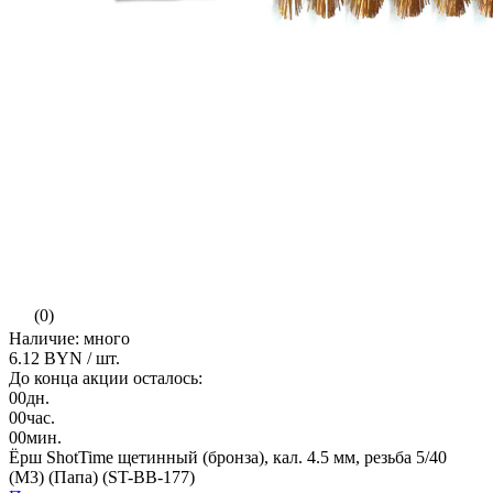
(0)
Наличие: много
6.12 BYN
/ шт.
До конца акции осталось:
00
дн.
00
час.
00
мин.
Ёрш ShotTime щетинный (бронза), кал. 4.5 мм, резьба 5/40
(M3) (Папа) (ST-BB-177)