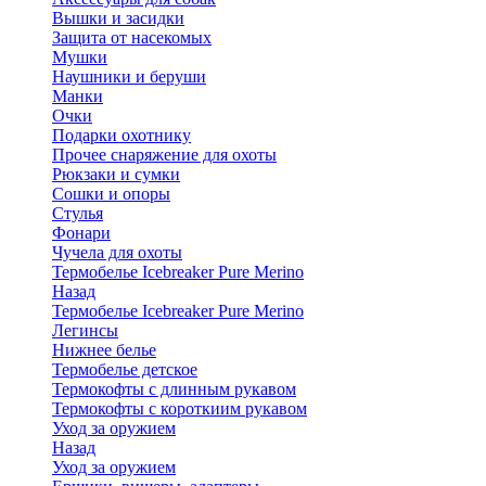
Вышки и засидки
Защита от насекомых
Мушки
Наушники и беруши
Манки
Очки
Подарки охотнику
Прочее снаряжение для охоты
Рюкзаки и сумки
Сошки и опоры
Стулья
Фонари
Чучела для охоты
Термобелье Icebreaker Pure Merino
Назад
Термобелье Icebreaker Pure Merino
Легинсы
Нижнее белье
Термобелье детское
Термокофты с длинным рукавом
Термокофты с короткиим рукавом
Уход за оружием
Назад
Уход за оружием