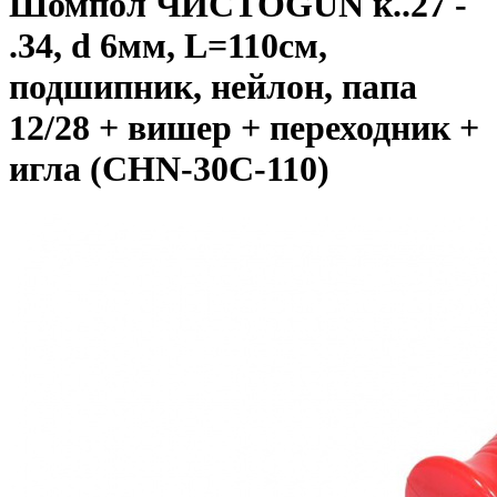
Шомпол ЧИСТОGUN к..27 -
.34, d 6мм, L=110см,
подшипник, нейлон, папа
12/28 + вишер + переходник +
игла (CHN-30C-110)