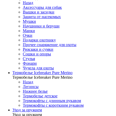
Назад
Аксессуары для собак
Вышки и засидки
Защита от насекомых
Мушки
Наушники и беруши
Манки
Очки
Подарки охотнику
Прочее снаряжение для охоты
Рюкзаки и сумки
Сошки и опоры
Стулья
Фонари
Чучела для охоты
Термобелье Icebreaker Pure Merino
Термобелье Icebreaker Pure Merino
Назад
Легинсы
Нижнее белье
Термобелье детское
Термокофты с длинным рукавом
Термокофты с короткиим рукавом
Уход за оружием
Уход за оружием