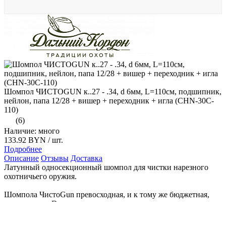
Шомпол ЧИСТОGUN к..27 - .34, d 6мм, L=110см, подшипник,
нейлон, папа 12/28 + вишер + переходник + игла (CHN-30C-
110)
(6)
Наличие: много
133.92 BYN
/ шт.
Подробнее
Описание
Отзывы
Доставка
Латунный односекционный шомпол для чистки нарезного
охотничьего оружия.
Шомпола ЧистоGun превосходная, и к тому же бюджетная,
альтернатива Dewey.
Шомпол изготовлен из цельного куска латуни с нанесением