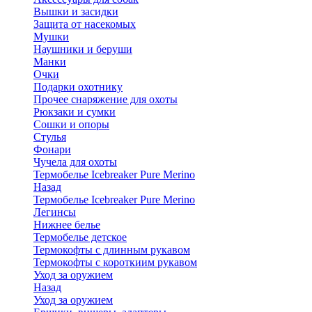
Вышки и засидки
Защита от насекомых
Мушки
Наушники и беруши
Манки
Очки
Подарки охотнику
Прочее снаряжение для охоты
Рюкзаки и сумки
Сошки и опоры
Стулья
Фонари
Чучела для охоты
Термобелье Icebreaker Pure Merino
Назад
Термобелье Icebreaker Pure Merino
Легинсы
Нижнее белье
Термобелье детское
Термокофты с длинным рукавом
Термокофты с короткиим рукавом
Уход за оружием
Назад
Уход за оружием