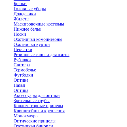
Брюки
Головные уборы
Дождевики
Жилеты
Маскировочные костюмы
Нижнее белье
Носки
Охотничьи комбинезоны
Охотничьи куртки
Перчатки
Резиновые сапоги для охоты
Рубашки
Свитера
Термобелье
Футболки
Оптика
Назад
Оптика
Аксессуары для оптики
Зрительные трубы
Коллиматорные прицелы
Кронштейны и крепления
Монокуляры
Оптические прицелы
Охотничьи бинокли