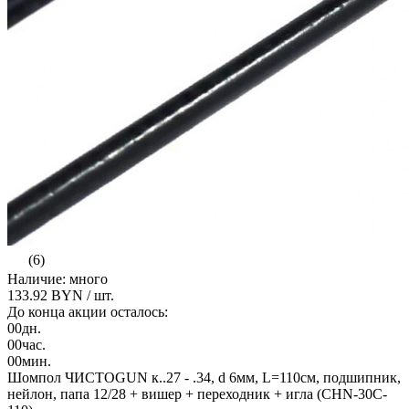
(6)
Наличие: много
133.92 BYN
/ шт.
До конца акции осталось:
00
дн.
00
час.
00
мин.
Шомпол ЧИСТОGUN к..27 - .34, d 6мм, L=110см, подшипник,
нейлон, папа 12/28 + вишер + переходник + игла (CHN-30C-