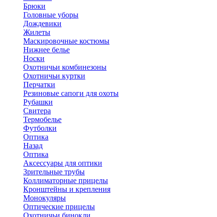
Брюки
Головные уборы
Дождевики
Жилеты
Маскировочные костюмы
Нижнее белье
Носки
Охотничьи комбинезоны
Охотничьи куртки
Перчатки
Резиновые сапоги для охоты
Рубашки
Свитера
Термобелье
Футболки
Оптика
Назад
Оптика
Аксессуары для оптики
Зрительные трубы
Коллиматорные прицелы
Кронштейны и крепления
Монокуляры
Оптические прицелы
Охотничьи бинокли