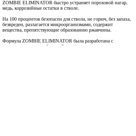
ZOMBIE ELIMINATOR быстро устраняет пороховой нагар,
медь, коррозийные остатки в стволе.
На 100 процентов безопасен для ствола, не горюч, без запаха,
безвреден, разлагается микроорганизмами, содержит
вещества, препятствующие образованию ржавчины.
Формула ZOMBIE ELIMINATOR была разработана с
помощью новых комбинаций химических веществ, которые
до этого никогда не были представлены в оружейной
индустрии.
ZOMBIE ELIMINATOR обладает возможностью
одновременно разрыхлять слои углеродных и медных
отложений, которые накапливались на ствольной стенке с
каждым выстрелом.
ZOMBIE ELIMINATOR использует смесь химических
поверхностно-активных веществ, которые с лёгкостью
ослабляют сцепление углеродных остатков с поверхностью
ствола.
В два этапа ZOMBIE ELIMINATOR разрыхляет слой меди,
перестраивая её электронное строение.