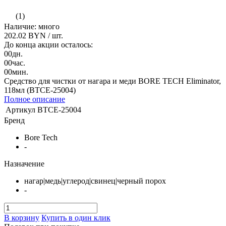
(1)
Наличие: много
202.02 BYN
/ шт.
До конца акции осталось:
00
дн.
00
час.
00
мин.
Средство для чистки от нагара и меди BORE TECH Eliminator,
118мл (BTCE-25004)
Полное описание
Артикул
BTCE-25004
Бренд
Bore Tech
-
Назначение
нагар|медь|углерод|свинец|черный порох
-
В корзину
Купить в один клик