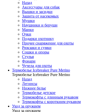
Назад
Аксессуары для собак
Вышки и засидки
Защита от насекомых
Мушки
Наушники и беруши
Манки
Очки
Подарки охотнику
Прочее снаряжение для охоты
Рюкзаки и сумки
Сошки и опоры
Стулья
Фонари
Чучела для охоты
Термобелье Icebreaker Pure Merino
Термобелье Icebreaker Pure Merino
Назад
Легинсы
Нижнее белье
Термобелье детское
Термокофты с длинным рукавом
Термокофты с короткиим рукавом
Уход за оружием
Уход за оружием