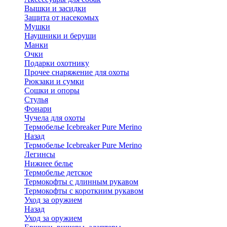
Вышки и засидки
Защита от насекомых
Мушки
Наушники и беруши
Манки
Очки
Подарки охотнику
Прочее снаряжение для охоты
Рюкзаки и сумки
Сошки и опоры
Стулья
Фонари
Чучела для охоты
Термобелье Icebreaker Pure Merino
Назад
Термобелье Icebreaker Pure Merino
Легинсы
Нижнее белье
Термобелье детское
Термокофты с длинным рукавом
Термокофты с короткиим рукавом
Уход за оружием
Назад
Уход за оружием