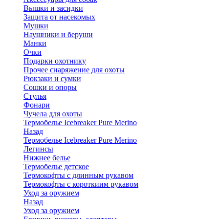
Вышки и засидки
Защита от насекомых
Мушки
Наушники и беруши
Манки
Очки
Подарки охотнику
Прочее снаряжение для охоты
Рюкзаки и сумки
Сошки и опоры
Стулья
Фонари
Чучела для охоты
Термобелье Icebreaker Pure Merino
Назад
Термобелье Icebreaker Pure Merino
Легинсы
Нижнее белье
Термобелье детское
Термокофты с длинным рукавом
Термокофты с короткиим рукавом
Уход за оружием
Назад
Уход за оружием