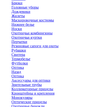
Брюки
Головные уборы
Дождевики
Жилеты
Маскировочные костюмы
Нижнее белье
Носки
Охотничьи комбинезоны
Охотничьи куртки
Перчатки
Резиновые сапоги для охоты
Рубашки
Свитера
Термобелье
Футболки
Оптика
Назад
Оптика
Аксессуары для оптики
Зрительные трубы
Коллиматорные прицелы
Кронштейны и крепления
Монокуляры
Оптические прицелы
Охотничьи бинокли