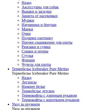
Назад
Аксессуары для собак
Вышки и засидки
Защита от насекомых
Мушки
Наушники и беруши
Манки
Очки
Подарки охотнику
Прочее снаряжение для охоты
Рюкзаки и сумки
Сошки и опоры
Стулья
Фонари
Чучела для охоты
Термобелье Icebreaker Pure Merino
Термобелье Icebreaker Pure Merino
Назад
Легинсы
Нижнее белье
Термобелье детское
Термокофты с длинным рукавом
Термокофты с короткиим рукавом
Уход за оружием
Уход за оружием