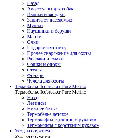
Назад
Аксессуары для собак
Вышки и засидки
Защита от насекомых
Мушки
Наушники и беруши
Манки
Очки
Подарки охотнику
Прочее снаряжение для охоты
Рюкзаки и сумки
Сошки и опоры
Стулья
Фонари
Чучела для охоты
Термобелье Icebreaker Pure Merino
Термобелье Icebreaker Pure Merino
Назад
Легинсы
Нижнее белье
Термобелье детское
Термокофты с длинным рукавом
Термокофты с короткиим рукавом
Уход за оружием
Уход за оружием