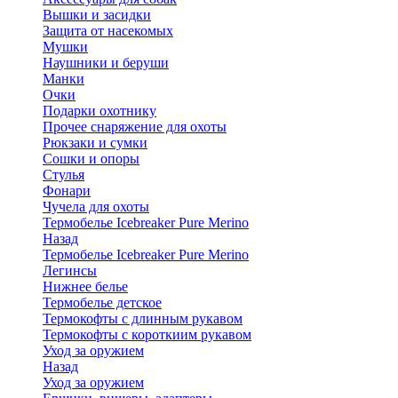
Вышки и засидки
Защита от насекомых
Мушки
Наушники и беруши
Манки
Очки
Подарки охотнику
Прочее снаряжение для охоты
Рюкзаки и сумки
Сошки и опоры
Стулья
Фонари
Чучела для охоты
Термобелье Icebreaker Pure Merino
Назад
Термобелье Icebreaker Pure Merino
Легинсы
Нижнее белье
Термобелье детское
Термокофты с длинным рукавом
Термокофты с короткиим рукавом
Уход за оружием
Назад
Уход за оружием