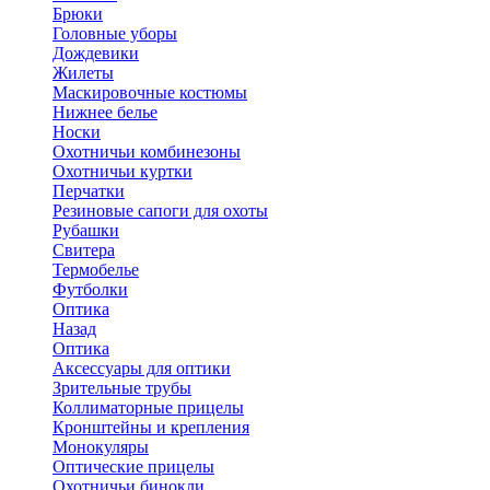
Брюки
Головные уборы
Дождевики
Жилеты
Маскировочные костюмы
Нижнее белье
Носки
Охотничьи комбинезоны
Охотничьи куртки
Перчатки
Резиновые сапоги для охоты
Рубашки
Свитера
Термобелье
Футболки
Оптика
Назад
Оптика
Аксессуары для оптики
Зрительные трубы
Коллиматорные прицелы
Кронштейны и крепления
Монокуляры
Оптические прицелы
Охотничьи бинокли