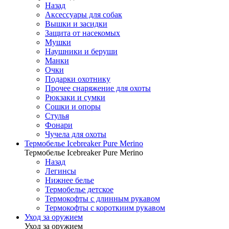
Назад
Аксессуары для собак
Вышки и засидки
Защита от насекомых
Мушки
Наушники и беруши
Манки
Очки
Подарки охотнику
Прочее снаряжение для охоты
Рюкзаки и сумки
Сошки и опоры
Стулья
Фонари
Чучела для охоты
Термобелье Icebreaker Pure Merino
Термобелье Icebreaker Pure Merino
Назад
Легинсы
Нижнее белье
Термобелье детское
Термокофты с длинным рукавом
Термокофты с короткиим рукавом
Уход за оружием
Уход за оружием