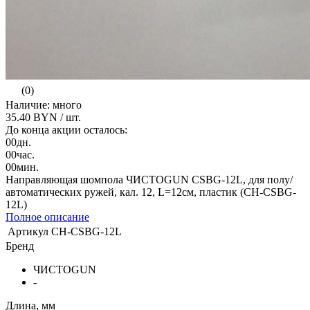
(0)
Наличие: много
35.40 BYN
/ шт.
До конца акции осталось:
00
дн.
00
час.
00
мин.
Направляющая шомпола ЧИСТОGUN CSBG-12L, для полу/
автоматических ружей, кал. 12, L=12см, пластик (CH-CSBG-
12L)
Полное описание
Артикул
CH-CSBG-12L
Бренд
ЧИСТОGUN
-
Длина, мм