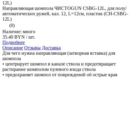
Направляющая шомпола ЧИСТОGUN CSBG-12L, для полу/
автоматических ружей, кал. 12, L=12см, пластик (CH-CSBG-
12L)
(0)
Наличие: много
35.40 BYN
/ шт.
Подробнее
Описание
Отзывы
Доставка
Для чего нужна направляющая (затворная вставка) для
шомпола
• центрирует шомпол в канале ствола и предотвращает
растирание шомполом пулевого входа ствола
• предохраняет шомпол от повреждений об острые края
казенной части ствола и ствольной коробки
• исключает попадание в ствольную коробку и магазин
карабина агрессивных оружейных масел и других продуктов
чистки
• облегчает чистку
Особенности затворных вставок ЧистоGUN:
• Изготовлена из цельного куска химически устойчивого
пластика - полиацеталя - точно в размер затвора и
патронника.
• Заходит тонким концом в патронник, фиксируясь там
уплотнительным кольцом из бензомаслостойкой резины, что