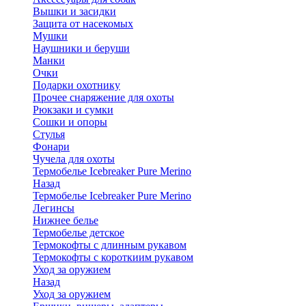
Вышки и засидки
Защита от насекомых
Мушки
Наушники и беруши
Манки
Очки
Подарки охотнику
Прочее снаряжение для охоты
Рюкзаки и сумки
Сошки и опоры
Стулья
Фонари
Чучела для охоты
Термобелье Icebreaker Pure Merino
Назад
Термобелье Icebreaker Pure Merino
Легинсы
Нижнее белье
Термобелье детское
Термокофты с длинным рукавом
Термокофты с короткиим рукавом
Уход за оружием
Назад
Уход за оружием