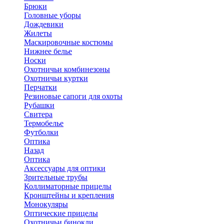
Брюки
Головные уборы
Дождевики
Жилеты
Маскировочные костюмы
Нижнее белье
Носки
Охотничьи комбинезоны
Охотничьи куртки
Перчатки
Резиновые сапоги для охоты
Рубашки
Свитера
Термобелье
Футболки
Оптика
Назад
Оптика
Аксессуары для оптики
Зрительные трубы
Коллиматорные прицелы
Кронштейны и крепления
Монокуляры
Оптические прицелы
Охотничьи бинокли