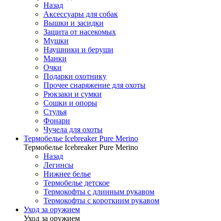
Назад
Аксессуары для собак
Вышки и засидки
Защита от насекомых
Мушки
Наушники и беруши
Манки
Очки
Подарки охотнику
Прочее снаряжение для охоты
Рюкзаки и сумки
Сошки и опоры
Стулья
Фонари
Чучела для охоты
Термобелье Icebreaker Pure Merino
Термобелье Icebreaker Pure Merino
Назад
Легинсы
Нижнее белье
Термобелье детское
Термокофты с длинным рукавом
Термокофты с короткиим рукавом
Уход за оружием
Уход за оружием