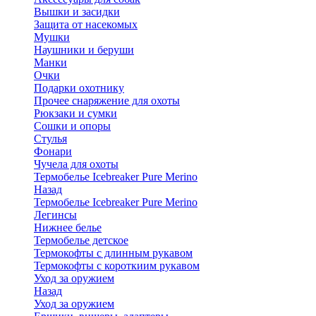
Вышки и засидки
Защита от насекомых
Мушки
Наушники и беруши
Манки
Очки
Подарки охотнику
Прочее снаряжение для охоты
Рюкзаки и сумки
Сошки и опоры
Стулья
Фонари
Чучела для охоты
Термобелье Icebreaker Pure Merino
Назад
Термобелье Icebreaker Pure Merino
Легинсы
Нижнее белье
Термобелье детское
Термокофты с длинным рукавом
Термокофты с короткиим рукавом
Уход за оружием
Назад
Уход за оружием