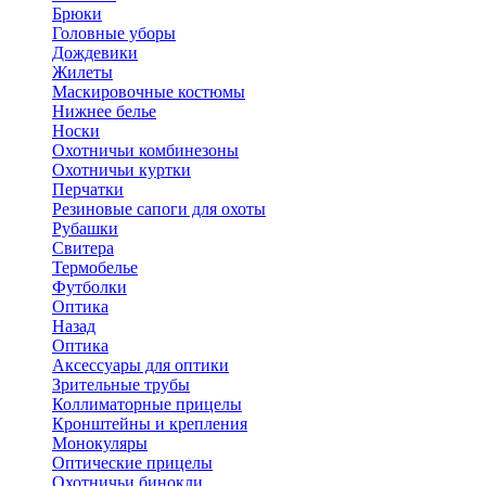
Брюки
Головные уборы
Дождевики
Жилеты
Маскировочные костюмы
Нижнее белье
Носки
Охотничьи комбинезоны
Охотничьи куртки
Перчатки
Резиновые сапоги для охоты
Рубашки
Свитера
Термобелье
Футболки
Оптика
Назад
Оптика
Аксессуары для оптики
Зрительные трубы
Коллиматорные прицелы
Кронштейны и крепления
Монокуляры
Оптические прицелы
Охотничьи бинокли