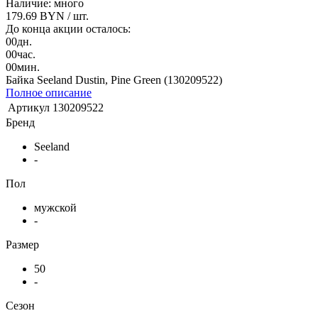
Наличие: много
179.69 BYN
/ шт.
До конца акции осталось:
00
дн.
00
час.
00
мин.
Байка Seeland Dustin, Pine Green (130209522)
Полное описание
Артикул
130209522
Бренд
Seeland
-
Пол
мужской
-
Размер
50
-
Сезон