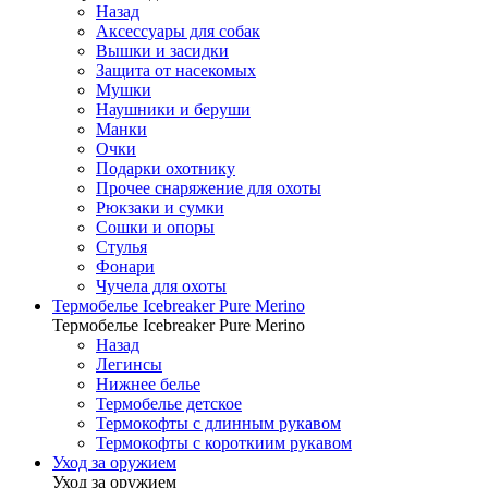
Назад
Аксессуары для собак
Вышки и засидки
Защита от насекомых
Мушки
Наушники и беруши
Манки
Очки
Подарки охотнику
Прочее снаряжение для охоты
Рюкзаки и сумки
Сошки и опоры
Стулья
Фонари
Чучела для охоты
Термобелье Icebreaker Pure Merino
Термобелье Icebreaker Pure Merino
Назад
Легинсы
Нижнее белье
Термобелье детское
Термокофты с длинным рукавом
Термокофты с короткиим рукавом
Уход за оружием
Уход за оружием