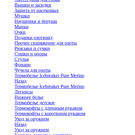
Вышки и засидки
Защита от насекомых
Мушки
Наушники и беруши
Манки
Очки
Подарки охотнику
Прочее снаряжение для охоты
Рюкзаки и сумки
Сошки и опоры
Стулья
Фонари
Чучела для охоты
Термобелье Icebreaker Pure Merino
Назад
Термобелье Icebreaker Pure Merino
Легинсы
Нижнее белье
Термобелье детское
Термокофты с длинным рукавом
Термокофты с короткиим рукавом
Уход за оружием
Назад
Уход за оружием