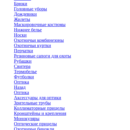
Брюки
Головные уборы
Дождевики
Жилеты
Маскировочные костюмы
Нижнее белье
Носки
Охотничьи комбинезоны
Охотничьи куртки
Перчатки
Резиновые сапоги для охоты
Рубашки
Свитера
Термобелье
Футболки
Оптика
Назад
Оптика
Аксессуары для оптики
Зрительные трубы
Коллиматорные прицелы
Кронштейны и крепления
Монокуляры
Оптические прицелы
Охотничьи бинокли