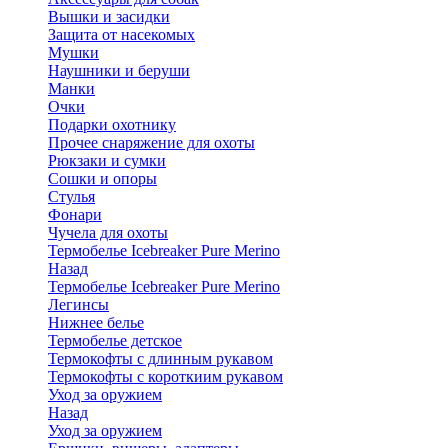
Вышки и засидки
Защита от насекомых
Мушки
Наушники и беруши
Манки
Очки
Подарки охотнику
Прочее снаряжение для охоты
Рюкзаки и сумки
Сошки и опоры
Стулья
Фонари
Чучела для охоты
Термобелье Icebreaker Pure Merino
Назад
Термобелье Icebreaker Pure Merino
Легинсы
Нижнее белье
Термобелье детское
Термокофты с длинным рукавом
Термокофты с короткиим рукавом
Уход за оружием
Назад
Уход за оружием