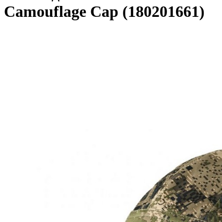
Сamouflage Cap (180201661)