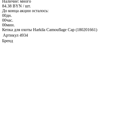
Наличие: много
84.38 BYN
/ шт.
До конца акции осталось:
00
дн.
00
час.
00
мин.
Кепка для охоты Harkila Сamouflage Cap (180201661)
Артикул
4934
Бренд
Harkila
-
Пол
мужской
-
В корзину
Купить в один клик
Подарок при покупке
Дарим подарок при покупке данного товара
Выбрать подарок