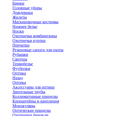
Брюки
Головные уборы
Дождевики
Жилеты
Маскировочные костюмы
Нижнее белье
Носки
Охотничьи комбинезоны
Охотничьи куртки
Перчатки
Резиновые сапоги для охоты
Рубашки
Свитера
Термобелье
Футболки
Оптика
Назад
Оптика
Аксессуары для оптики
Зрительные трубы
Коллиматорные прицелы
Кронштейны и крепления
Монокуляры
Оптические прицелы
Охотничьи бинокли