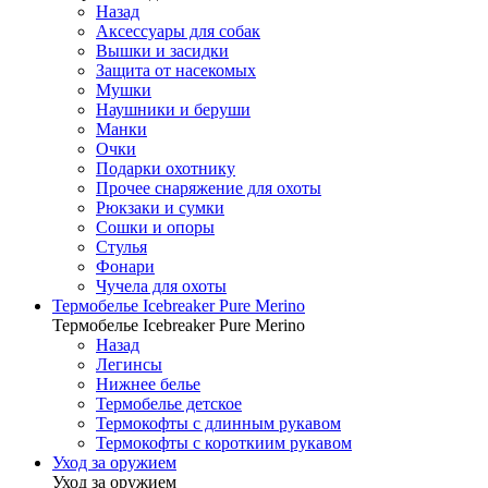
Назад
Аксессуары для собак
Вышки и засидки
Защита от насекомых
Мушки
Наушники и беруши
Манки
Очки
Подарки охотнику
Прочее снаряжение для охоты
Рюкзаки и сумки
Сошки и опоры
Стулья
Фонари
Чучела для охоты
Термобелье Icebreaker Pure Merino
Термобелье Icebreaker Pure Merino
Назад
Легинсы
Нижнее белье
Термобелье детское
Термокофты с длинным рукавом
Термокофты с короткиим рукавом
Уход за оружием
Уход за оружием