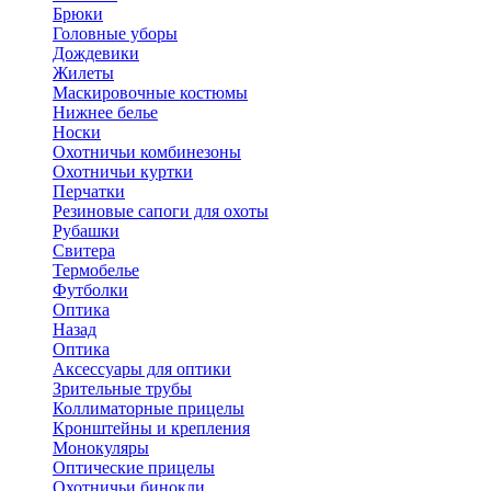
Брюки
Головные уборы
Дождевики
Жилеты
Маскировочные костюмы
Нижнее белье
Носки
Охотничьи комбинезоны
Охотничьи куртки
Перчатки
Резиновые сапоги для охоты
Рубашки
Свитера
Термобелье
Футболки
Оптика
Назад
Оптика
Аксессуары для оптики
Зрительные трубы
Коллиматорные прицелы
Кронштейны и крепления
Монокуляры
Оптические прицелы
Охотничьи бинокли