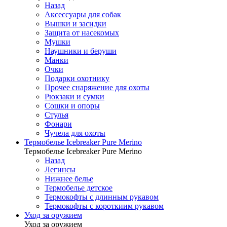
Назад
Аксессуары для собак
Вышки и засидки
Защита от насекомых
Мушки
Наушники и беруши
Манки
Очки
Подарки охотнику
Прочее снаряжение для охоты
Рюкзаки и сумки
Сошки и опоры
Стулья
Фонари
Чучела для охоты
Термобелье Icebreaker Pure Merino
Термобелье Icebreaker Pure Merino
Назад
Легинсы
Нижнее белье
Термобелье детское
Термокофты с длинным рукавом
Термокофты с короткиим рукавом
Уход за оружием
Уход за оружием