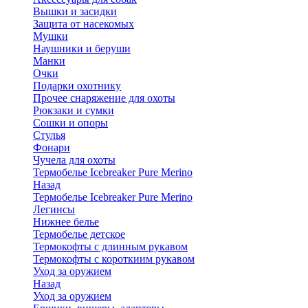
Вышки и засидки
Защита от насекомых
Мушки
Наушники и беруши
Манки
Очки
Подарки охотнику
Прочее снаряжение для охоты
Рюкзаки и сумки
Сошки и опоры
Стулья
Фонари
Чучела для охоты
Термобелье Icebreaker Pure Merino
Назад
Термобелье Icebreaker Pure Merino
Легинсы
Нижнее белье
Термобелье детское
Термокофты с длинным рукавом
Термокофты с короткиим рукавом
Уход за оружием
Назад
Уход за оружием