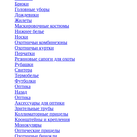
Брюки
Головные уборы
Дождевики
Жилеты
Маскировочные костюмы
Нижнее белье
Носки
Охотничьи комбинезоны
Охотничьи куртки
Перчатки
Резиновые сапоги для охоты
Рубашки
Свитера
Термобелье
Футболки
Оптика
Назад
Оптика
Аксессуары для оптики
Зрительные трубы
Коллиматорные прицелы
Кронштейны и крепления
Монокуляры
Оптические прицелы
Охотничьи бинокли