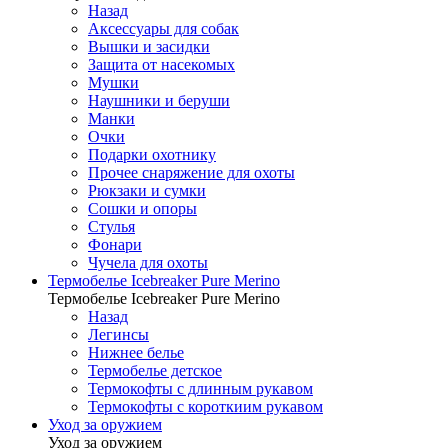
Назад
Аксессуары для собак
Вышки и засидки
Защита от насекомых
Мушки
Наушники и беруши
Манки
Очки
Подарки охотнику
Прочее снаряжение для охоты
Рюкзаки и сумки
Сошки и опоры
Стулья
Фонари
Чучела для охоты
Термобелье Icebreaker Pure Merino
Термобелье Icebreaker Pure Merino
Назад
Легинсы
Нижнее белье
Термобелье детское
Термокофты с длинным рукавом
Термокофты с короткиим рукавом
Уход за оружием
Уход за оружием