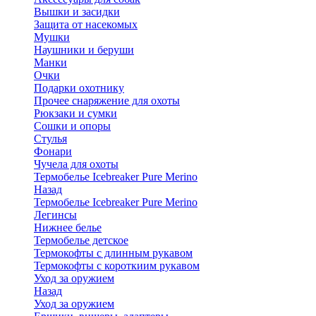
Вышки и засидки
Защита от насекомых
Мушки
Наушники и беруши
Манки
Очки
Подарки охотнику
Прочее снаряжение для охоты
Рюкзаки и сумки
Сошки и опоры
Стулья
Фонари
Чучела для охоты
Термобелье Icebreaker Pure Merino
Назад
Термобелье Icebreaker Pure Merino
Легинсы
Нижнее белье
Термобелье детское
Термокофты с длинным рукавом
Термокофты с короткиим рукавом
Уход за оружием
Назад
Уход за оружием