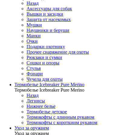
Назад
Аксессуары для собак
Вышки и засидки
Защита от насекомых
Мушки
Наушники и беруши
Манки
Очки
Подарки охотнику
Прочее снаряжение для охоты
Рюкзаки и сумки
Сошки и опоры
Стулья
Фонари
Чучела для охоты
Термобелье Icebreaker Pure Merino
Термобелье Icebreaker Pure Merino
Назад
Легинсы
Нижнее белье
Термобелье детское
Термокофты с длинным рукавом
Термокофты с короткиим рукавом
Уход за оружием
Уход за оружием