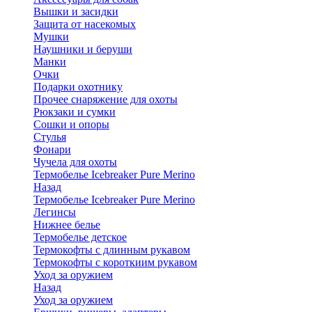
Вышки и засидки
Защита от насекомых
Мушки
Наушники и беруши
Манки
Очки
Подарки охотнику
Прочее снаряжение для охоты
Рюкзаки и сумки
Сошки и опоры
Стулья
Фонари
Чучела для охоты
Термобелье Icebreaker Pure Merino
Назад
Термобелье Icebreaker Pure Merino
Легинсы
Нижнее белье
Термобелье детское
Термокофты с длинным рукавом
Термокофты с короткиим рукавом
Уход за оружием
Назад
Уход за оружием