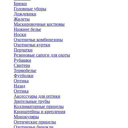
Брюки
Головные уборы
Дождевики
Жилеты
Маскировочные костюмы
Нижнее белье
Носки
Охотничьи комбинезоны
Охотничьи куртки
Перчатки
Резиновые сапоги для охоты
Рубашки
Свитера
Термобелье
Футболки
Оптика
Назад
Оптика
Аксессуары для оптики
Зрительные трубы
Коллиматорные прицелы
Кронштейны и крепления
Монокуляры
Оптические прицелы
Охотничьи бинокли