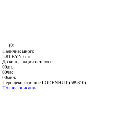
(0)
Наличие: много
5.81 BYN
/ шт.
До конца акции осталось:
00
дн.
00
час.
00
мин.
Перо декоративное LODENHUT (589810)
Полное описание
Артикул
589810
Бренд
Lodenhut
-