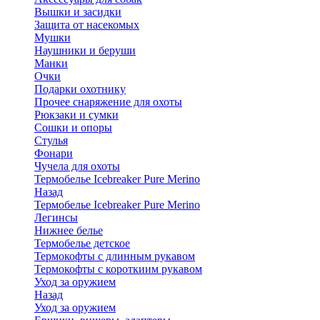
Вышки и засидки
Защита от насекомых
Мушки
Наушники и беруши
Манки
Очки
Подарки охотнику
Прочее снаряжение для охоты
Рюкзаки и сумки
Сошки и опоры
Стулья
Фонари
Чучела для охоты
Термобелье Icebreaker Pure Merino
Назад
Термобелье Icebreaker Pure Merino
Легинсы
Нижнее белье
Термобелье детское
Термокофты с длинным рукавом
Термокофты с короткиим рукавом
Уход за оружием
Назад
Уход за оружием