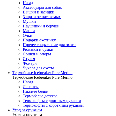
Назад
Аксессуары для собак
Вышки и засидки
Защита от насекомых
Мушки
Наушники и беруши
Манки
Очки
Подарки охотнику
Прочее снаряжение для охоты
Рюкзаки и сумки
Сошки и опоры
Стулья
Фонари
Чучела для охоты
Термобелье Icebreaker Pure Merino
Термобелье Icebreaker Pure Merino
Назад
Легинсы
Нижнее белье
Термобелье детское
Термокофты с длинным рукавом
Термокофты с короткиим рукавом
Уход за оружием
Уход за оружием