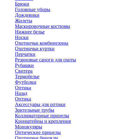
Брюки
Головные уборы
Дождевики
Жилеты
Маскировочные костюмы
Нижнее белье
Носки
Охотничьи комбинезоны
Охотничьи куртки
Перчатки
Резиновые сапоги для охоты
Рубашки
Свитера
Термобелье
Футболки
Оптика
Назад
Оптика
Аксессуары для оптики
Зрительные трубы
Коллиматорные прицелы
Кронштейны и крепления
Монокуляры
Оптические прицелы
Охотничьи бинокли