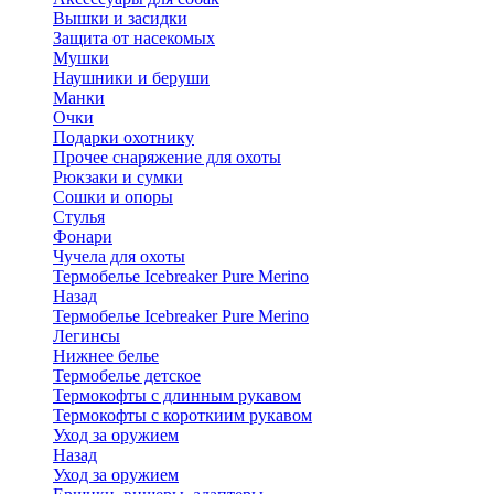
Вышки и засидки
Защита от насекомых
Мушки
Наушники и беруши
Манки
Очки
Подарки охотнику
Прочее снаряжение для охоты
Рюкзаки и сумки
Сошки и опоры
Стулья
Фонари
Чучела для охоты
Термобелье Icebreaker Pure Merino
Назад
Термобелье Icebreaker Pure Merino
Легинсы
Нижнее белье
Термобелье детское
Термокофты с длинным рукавом
Термокофты с короткиим рукавом
Уход за оружием
Назад
Уход за оружием