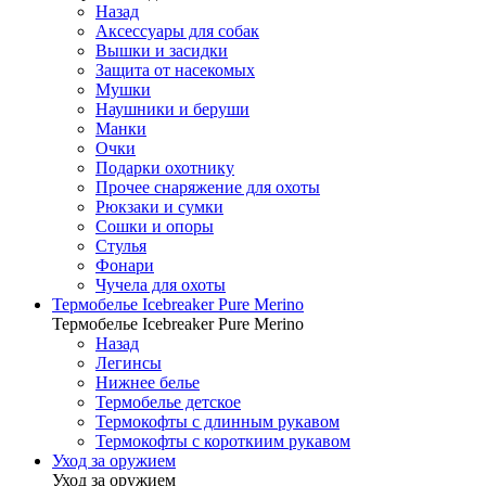
Назад
Аксессуары для собак
Вышки и засидки
Защита от насекомых
Мушки
Наушники и беруши
Манки
Очки
Подарки охотнику
Прочее снаряжение для охоты
Рюкзаки и сумки
Сошки и опоры
Стулья
Фонари
Чучела для охоты
Термобелье Icebreaker Pure Merino
Термобелье Icebreaker Pure Merino
Назад
Легинсы
Нижнее белье
Термобелье детское
Термокофты с длинным рукавом
Термокофты с короткиим рукавом
Уход за оружием
Уход за оружием