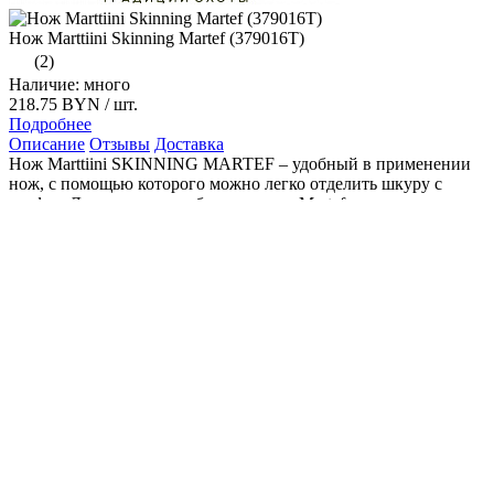
Нож Marttiini Skinning Martef (379016T)
(2)
Наличие: много
218.75 BYN
/ шт.
Подробнее
Описание
Отзывы
Доставка
Нож Marttiini SKINNING MARTEF – удобный в применении
нож, с помощью которого можно легко отделить шкуру с
трофея. Лезвие ножа особое, покрыто Martef, что выделяет его
среди подобных ножей в качественных характеристиках.
Этому покрытию не страшна ни влага, ни грязь, а трение
снижено практически до нуля. Так как нож шкуросъемный, то
его режущая кромка находится сверху, имеется защитная
гарда, которая не позволит ножу выскользнуть, даже в том
случае, если у вас мокрые руки..
Общая длина: 215 мм
Длина клинка: 95 мм
Толщина клинка: 1 мм
Материал клинка: Нержавеющая сталь с покрытием Martef
Материал рукояти: Резина
Страна производитель: Финляндия