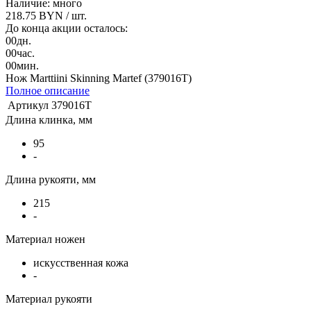
Наличие: много
218.75 BYN
/ шт.
До конца акции осталось:
00
дн.
00
час.
00
мин.
Нож Marttiini Skinning Martef (379016T)
Полное описание
Артикул
379016T
Длина клинка, мм
95
-
Длина рукояти, мм
215
-
Материал ножен
искусственная кожа
-
Материал рукояти