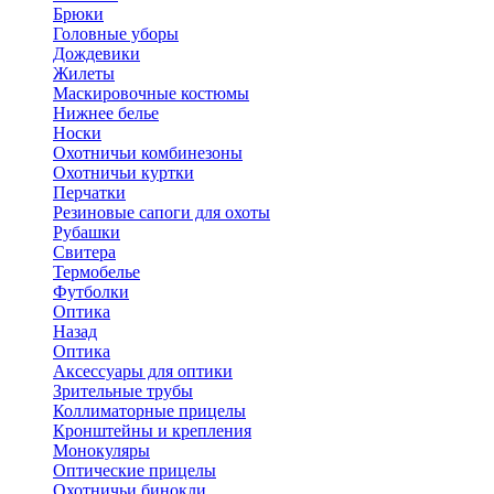
Брюки
Головные уборы
Дождевики
Жилеты
Маскировочные костюмы
Нижнее белье
Носки
Охотничьи комбинезоны
Охотничьи куртки
Перчатки
Резиновые сапоги для охоты
Рубашки
Свитера
Термобелье
Футболки
Оптика
Назад
Оптика
Аксессуары для оптики
Зрительные трубы
Коллиматорные прицелы
Кронштейны и крепления
Монокуляры
Оптические прицелы
Охотничьи бинокли