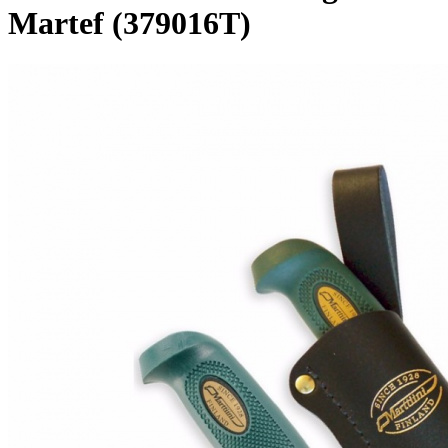
Martef (379016T)