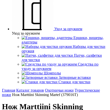
Уход за оружием
Уход за оружием
Ершики, вишеры,
адаптеры
Наборы для чистки
оружия
Патчи, салфетки
для чистки
Средства по
уходу за оружием
Шомполы
Затворные вставки
Станки для чистки
Главная
Каталог товаров
Охотничьи ножи
Туристические
ножи
Нож Marttiini Skinning Martef (379016T)
Нож Marttiini Skinning